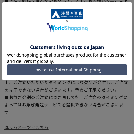
入の目安としてご利用ください。
■生地や仕様・デザインにより、着用感や実際のサイズ表に若
干の誤差が生じる場合がございます。予めご了承ください。
■サイズスペックは仕上がりサイズを記載しております。一
部、商品現物におすすめサイズ(ヌードサイズ)を記載している
商品もございます。
■ブラウザやお使いのモニター環境、また撮影時の室内外の光
加減により、実際の商品と掲載画像の色味が異なる場合がござ
います。
■店舗や各モールサイトと商品在庫を共有しております関係
上、ご注文いただいたタイミングにより欠品が発生し、ご注文
を完了できない場合がございます。予めご了承ください。
■お急ぎ発送のご注文につきましても、ご注文のタイミングに
よってはお急ぎ発送サービスを選択できない場合がございま
す。
洗えるスーツはこちら