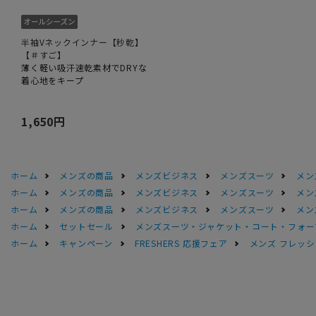
半袖Vネックインナー【秒乾】
【＃すご】
薄く軽い吸汗速乾素材でDRYな
着心地をキープ
1,650円
ホーム
メンズの商品
メンズビジネス
メンズスーツ
メン
ホーム
メンズの商品
メンズビジネス
メンズスーツ
メン
ホーム
メンズの商品
メンズビジネス
メンズスーツ
メン
ホーム
セットセール
メンズスーツ・ジャケット・コート・フォーマル
ホーム
キャンペーン
FRESHERS 応援フェア
メンズ フレッシ