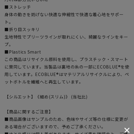
■ストレッチ
身体の動きを妨げない快適な伸縮性で快適な着心地をサポー
ト。
■折り目スッキリ
生地特性でプリーツラインが取れにくい、綺麗なラインをキー
プ。
■Plastics Smart
この商品はリサイクル原料を使用し、プラスチック・スマート
に賛同しています。当製品は裏地の糸の一部にECOBLUE®を使
用しています。ECOBLUE®はマテリアルリサイクルにより、ペ
ットボトルを繊維へと再生しています。
【シルエット】《細め(スリム)》 (当社比)
【商品に関するご注意】
■商品画像はサンプルのため、色味やサイズ等の仕様に変更が
ある場合がございますので、予めご了承ください。
■ゆとり感には個人差があります。サイズ表を確認の上、ご購