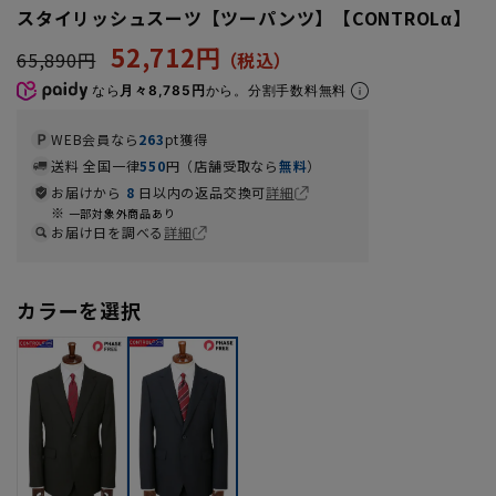
スタイリッシュスーツ【ツーパンツ】【CONTROLα】
52,712円
65,890円
なら
月々8,785円
から。分割手数料無料
WEB会員なら
263
pt獲得
送料 全国一律
550
円（店舗受取なら
無料
）
お届けから
8
日以内の返品交換可
詳細
一部対象外商品あり
お届け日を調べる
詳細
カラーを選択