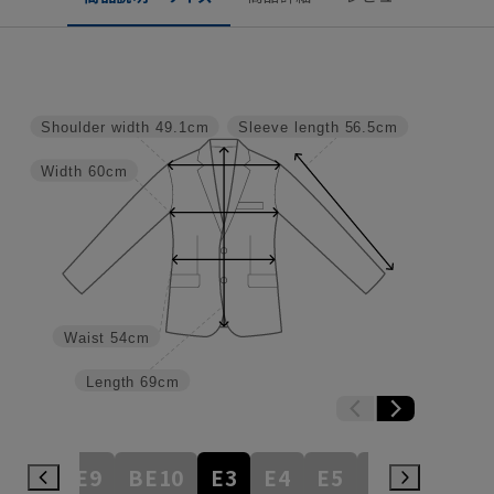
Shoulder width
49.1cm
Sleeve length
56.5cm
Width
60cm
Waist
54cm
Length
69cm
BE8
BE9
BE10
E3
E4
E5
E6
E7
E