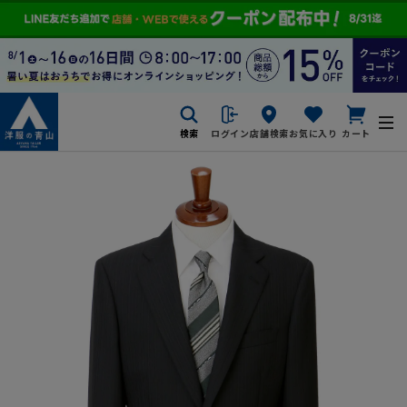
検索
ログイン
店舗検索
お気に入り
カート