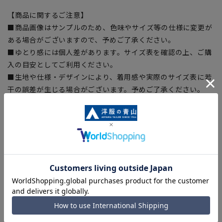
【商品に関するご注意】
■商品画像はサンプルのため、色味やサイズ等の仕様に変更が
ある場合がございますので、予めご了承ください。
■ゆとり感には個人差があります。サイズ表を確認の上、ご購
入の目安としてご利用ください。
■生地や仕様・デザインにより、着用感や実際のサイズ表に若
干の誤差が生じる場合がございます。予めご了承ください。
■サイズスペックは仕上がりサイズを記載しております。一
部、商品現物におすすめサイズ(ヌードサイズ)を記載している
商品もございます。
■ブラウザやお使いのモニター環境、また撮影時の室内外の光
加減により、実際の商品と掲載画像の色味が異なる場合がござ
います。
■店舗や各モールサイトと商品在庫を共有しております関係
上、ご注文いただいたタイミングにより欠品が発生し、ご注文
を完了できない場合がございます。予めご了承ください。
■お急ぎ発送のご注文につきましても、ご注文のタイミングに