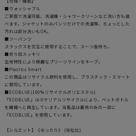
【仕様・機能】
■ウォッシャブル
ご家庭で洗濯可能、洗濯機・シャワークリーンなど洗い方も選
べます。ジャケットのみパンツだけでの洗濯等、ちょっとした
汚れは部分洗いもOK。
■ツーパンツ
スラックスを交互に使用することで、スーツ長持ち。
■折り目スッキリ
生地特性により綺麗なプリーツラインをキープ。
■Plastics Smart
この商品はリサイクル原料を使用し、プラスチック・スマート
に賛同しています。
■ECOBLUE(100%リサイクルポリエステル)
『ECOBLUE』はマテリアルリサイクルにより、ペットボトル
を繊維へと再生しています。当製品は裏地の糸の一部に
『ECOBLUE』を使用しています。
【シルエット】《ゆったり》 (当社比)