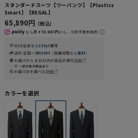
スタンダードスーツ【ツーパンツ】【Plastics
Smart】【REGAL】
65,890円
なら
月々10,981円
から。分割手数料無料
WEB会員なら
329
pt獲得
送料 全国一律
550
円（店舗受取なら
無料
）
お届けから
8
日以内の返品交換可
詳細
一部対象外商品あり
お届け日を調べる
詳細
カラーを選択