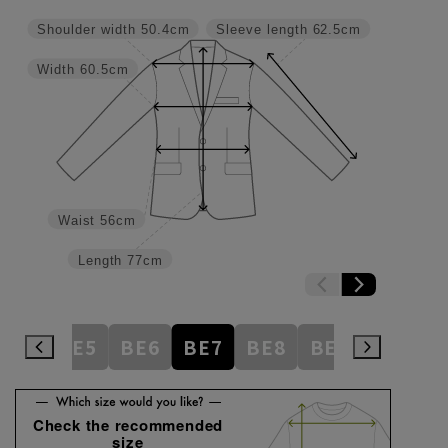
Shoulder width
50.4cm
Sleeve length
62.5cm
Width
60.5cm
Waist
56cm
Length
77cm
BE4
BE5
BE6
BE7
BE8
BE9
BE10
Check the recommended
size