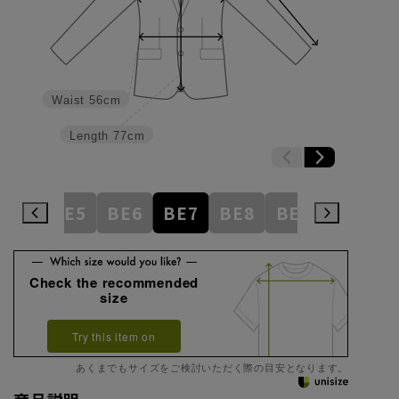
Waist
56cm
Length
77cm
BE4
BE5
BE6
BE7
BE8
BE9
BE10
Check the recommended
size
Try this item on
あくまでもサイズをご検討いただく際の目安となります。