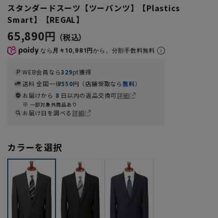
スタンダードスーツ【ツーパンツ】【Plastics
Smart】【REGAL】
65,890円
なら
月々10,981円
から。分割手数料無料
WEB会員なら
329
pt獲得
送料 全国一律
550
円（店舗受取なら
無料
）
お届けから
8
日以内の返品交換可
詳細
一部対象外商品あり
お届け日を調べる
詳細
カラーを選択