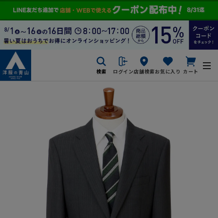
検索
ログイン
店舗検索
お気に入り
カート