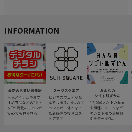
INFORMATION
最新のお買い得情報
スーツスクエア
みんなの
シゴト服ずかん
人気アイテムやおす
ビジネスウェアがな
すめ商品などの“おト
んでも揃う、4つのブ
12,000人以上の業界
ク“が満載のチラシが
ランドが一体となっ
や職種、シーンなど
Webでも見られる！
た新感覚の複合型ス
のシゴト服の着用傾
トアです
向をデータ化。