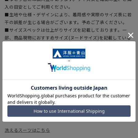
入の目安としてご利用ください。
■生地や仕様・デザインにより、着用感や実際のサイズ表に若
干の誤差が生じる場合がございます。予めご了承ください。
■サイズスペックは仕上がりサイズを記載しております。一
部、商品現物におすすめサイズ(ヌードサイズ)を記載している
商品もございます。
■ブラウザやお使いのモニター環境、また撮影時の室内外の光
加減により、実際の商品と掲載画像の色味が異なる場合がござ
います。
■店舗や各モールサイトと商品在庫を共有しております関係
上、ご注文いただいたタイミングにより欠品が発生し、ご注文
を完了できない場合がございます。予めご了承ください。
■お急ぎ発送のご注文につきましても、ご注文のタイミングに
よってはお急ぎ発送サービスを選択できない場合がございま
す。
洗えるスーツはこちら