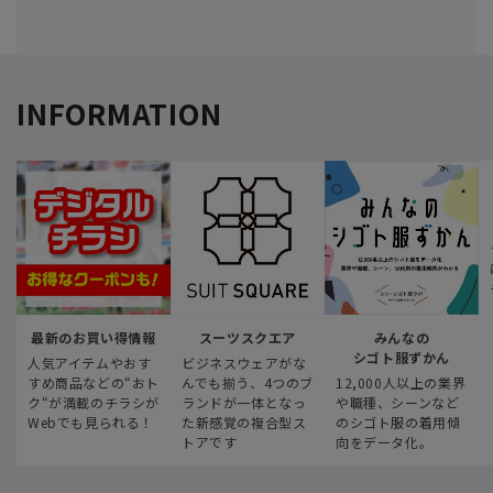
INFORMATION
最新のお買い得情報
スーツスクエア
みんなの
シゴト服ずかん
人気アイテムやおす
ビジネスウェアがな
すめ商品などの“おト
んでも揃う、4つのブ
12,000人以上の業界
ク“が満載のチラシが
ランドが一体となっ
や職種、シーンなど
Webでも見られる！
た新感覚の複合型ス
のシゴト服の着用傾
トアです
向をデータ化。