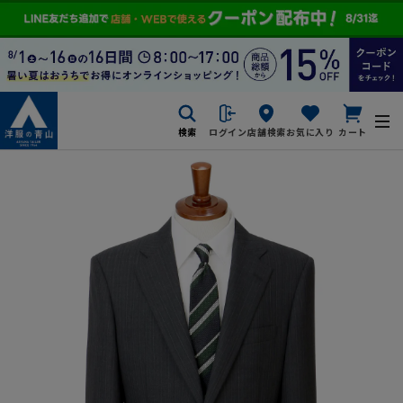
検索
ログイン
店舗検索
お気に入り
カート