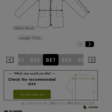
Waist
56cm
Length
77cm
BE4
BE5
BE6
BE7
BE8
BE9
BE10
Check the recommended
size
Try this item on
あくまでもサイズをご検討いただく際の目安となります。