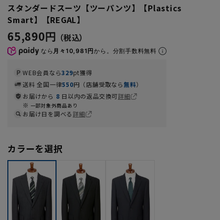
スタンダードスーツ【ツーパンツ】【Plastics
Smart】【REGAL】
65,890円
なら
月々10,981円
から。分割手数料無料
WEB会員なら
329
pt獲得
送料 全国一律
550
円（店舗受取なら
無料
）
お届けから
8
日以内の返品交換可
詳細
一部対象外商品あり
お届け日を調べる
詳細
カラーを選択