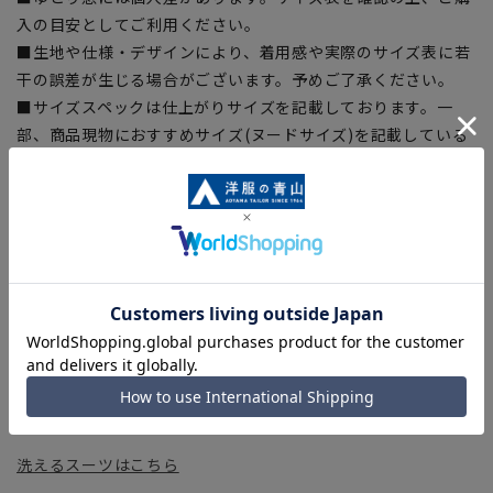
入の目安としてご利用ください。
■生地や仕様・デザインにより、着用感や実際のサイズ表に若
干の誤差が生じる場合がございます。予めご了承ください。
■サイズスペックは仕上がりサイズを記載しております。一
部、商品現物におすすめサイズ(ヌードサイズ)を記載している
商品もございます。
■ブラウザやお使いのモニター環境、また撮影時の室内外の光
加減により、実際の商品と掲載画像の色味が異なる場合がござ
います。
■店舗や各モールサイトと商品在庫を共有しております関係
上、ご注文いただいたタイミングにより欠品が発生し、ご注文
を完了できない場合がございます。予めご了承ください。
■お急ぎ発送のご注文につきましても、ご注文のタイミングに
よってはお急ぎ発送サービスを選択できない場合がございま
す。
洗えるスーツはこちら