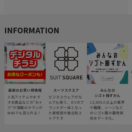
INFORMATION
最新のお買い得情報
スーツスクエア
みんなの
シゴト服ずかん
人気アイテムやおす
ビジネスウェアがな
すめ商品などの“おト
んでも揃う、4つのブ
12,000人以上の業界
ク“が満載のチラシが
ランドが一体となっ
や職種、シーンなど
Webでも見られる！
た新感覚の複合型ス
のシゴト服の着用傾
トアです
向をデータ化。