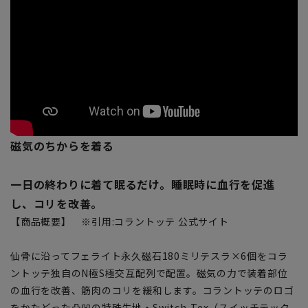
磁気のちからを着る
一日の終わりに着て眠るだけ。睡眠時に血行を促進
し、コリを改善。
【商品概要】 ※引用:コラントッテ 公式サイト
仙骨に沿ってフェライト永久磁石180ミリテスラ×6個をコラ
ントッテ独自のN極S極交互配列で配置。磁気の力で装着部位
の血行を改善、筋肉のコリを緩和します。コラントッテのロゴ
をかたどった凸凹の特殊生地・Switch-Tex（スイッチテック