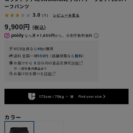
ーフパンツ
3.0
（1）
レビューを見る
9,900円
なら
月々1,650円
から。分割手数料無料
WEB会員なら
49
pt獲得
送料 全国一律
550
円（店舗受取なら
無料
）
お届けから
8
日以内の返品交換可
詳細
一部対象外商品あり
お届け日を調べる
詳細
173cm / 70kg
M
Find your size
カラー