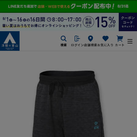
検索
ログイン
店舗検索
お気に入り
カート