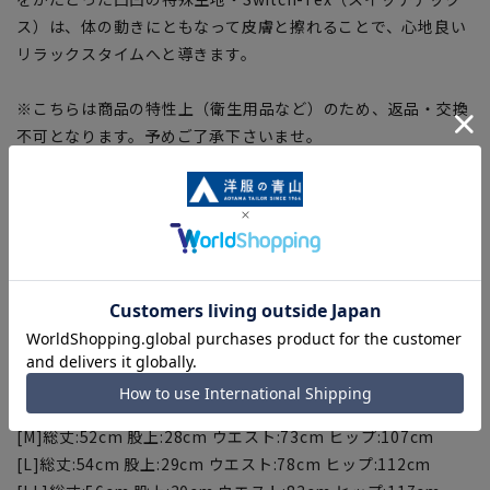
ス）は、体の動きにともなって皮膚と擦れることで、心地良い
リラックスタイムへと導きます。
※こちらは商品の特性上（衛生用品など）のため、返品・交換
不可となります。予めご了承下さいませ。
【適応サイズ】
[S]身長:155～165cm ウエスト:68～76cm
[M]身長:165～175cm ウエスト:76～84cm
[L]身長:175～185cm ウエスト:84～94cm
[LL]身長:175～185cm ウエスト:94～104cm
※適応サイズは目安の寸法になります。
【サイズスペック】
[S]総丈:50cm 股上:27cm ウエスト:71cm ヒップ:102cm
[M]総丈:52cm 股上:28cm ウエスト:73cm ヒップ:107cm
[L]総丈:54cm 股上:29cm ウエスト:78cm ヒップ:112cm