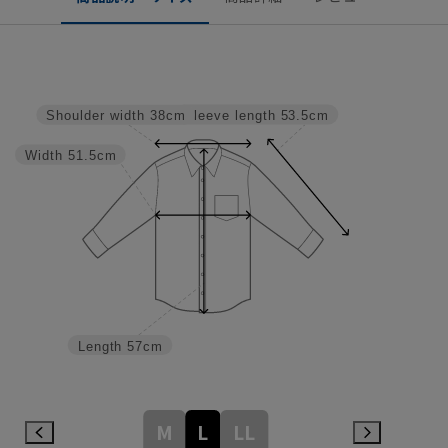
Sleeve length
53.5cm
Shoulder width
38cm
Width
51.5cm
Length
57cm
M
L
LL