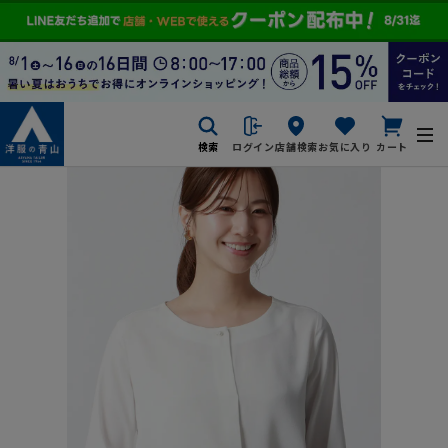
検索
ログイン
店舗検索
お気に入り
カート