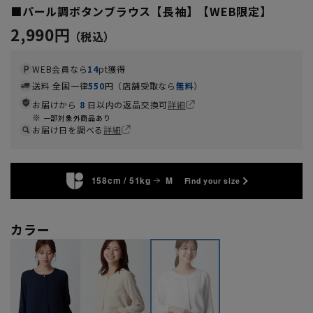
■パール調ボタンブラウス【長袖】【WEB限定】
2,990円
WEB会員なら
14
pt獲得
送料 全国一律
550
円（店舗受取なら
無料
）
お届けから
8
日以内の返品交換可
詳細
一部対象外商品あり
お届け日を調べる
詳細
158cm / 51kg
M
Find your size
カラー