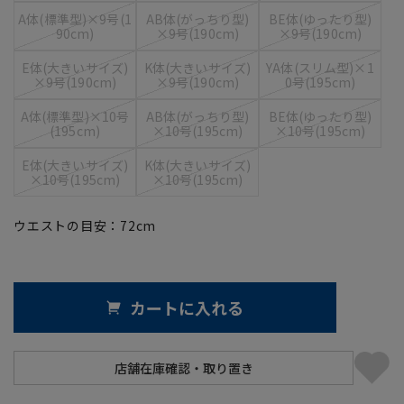
A体(標準型)×9号(1
AB体(がっちり型)
BE体(ゆったり型)
90cm)
×9号(190cm)
×9号(190cm)
E体(大きいサイズ)
K体(大きいサイズ)
YA体(スリム型)×1
×9号(190cm)
×9号(190cm)
0号(195cm)
A体(標準型)×10号
AB体(がっちり型)
BE体(ゆったり型)
(195cm)
×10号(195cm)
×10号(195cm)
E体(大きいサイズ)
K体(大きいサイズ)
×10号(195cm)
×10号(195cm)
ウエストの目安：
72
cm
カートに入れる