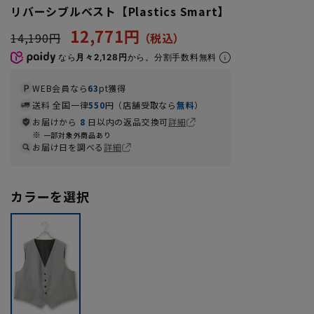
リバーシブルベスト【Plastics Smart】
12,771円
14,190円
なら
月々2,128円
から。分割手数料無料
WEB会員なら
63
pt獲得
送料 全国一律
550
円（店舗受取なら
無料
）
お届けから
8
日以内の返品交換可
詳細
一部対象外商品あり
お届け日を調べる
詳細
カラーを選択