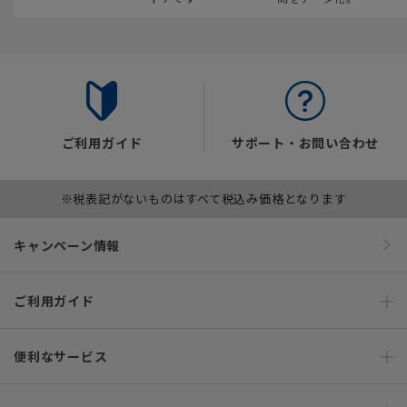
ご利用ガイド
サポート・お問い合わせ
※税表記がないものはすべて税込み価格となります
キャンペーン情報
ご利用ガイド
便利なサービス