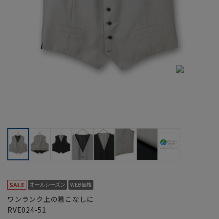
ワンランク上の着こなしに
RVE024-51