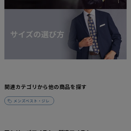
関連カテゴリから他の商品を探す
メンズベスト・ジレ