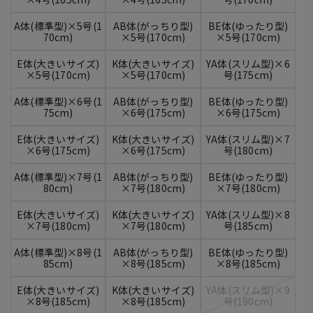
A体(標準型)×5号(1
AB体(がっちり型)
BE体(ゆったり型)
70cm)
×5号(170cm)
×5号(170cm)
E体(大きいサイズ)
K体(大きいサイズ)
YA体(スリム型)×6
×5号(170cm)
×5号(170cm)
号(175cm)
A体(標準型)×6号(1
AB体(がっちり型)
BE体(ゆったり型)
75cm)
×6号(175cm)
×6号(175cm)
E体(大きいサイズ)
K体(大きいサイズ)
YA体(スリム型)×7
×6号(175cm)
×6号(175cm)
号(180cm)
A体(標準型)×7号(1
AB体(がっちり型)
BE体(ゆったり型)
80cm)
×7号(180cm)
×7号(180cm)
E体(大きいサイズ)
K体(大きいサイズ)
YA体(スリム型)×8
×7号(180cm)
×7号(180cm)
号(185cm)
A体(標準型)×8号(1
AB体(がっちり型)
BE体(ゆったり型)
85cm)
×8号(185cm)
×8号(185cm)
E体(大きいサイズ)
K体(大きいサイズ)
YA体(スリム型)×9
×8号(185cm)
×8号(185cm)
号(190cm)