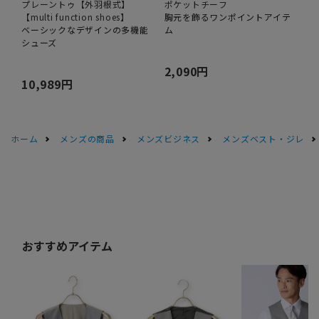
プレーントゥ【外羽根式】
ポケットチーフ
【multi function shoes】
胸元を飾るワンポイントアイテ
ベーシックなデザインの多機能
ム
シューズ
2,090円
10,989円
ホーム
メンズの商品
メンズビジネス
メンズベスト・ジレ