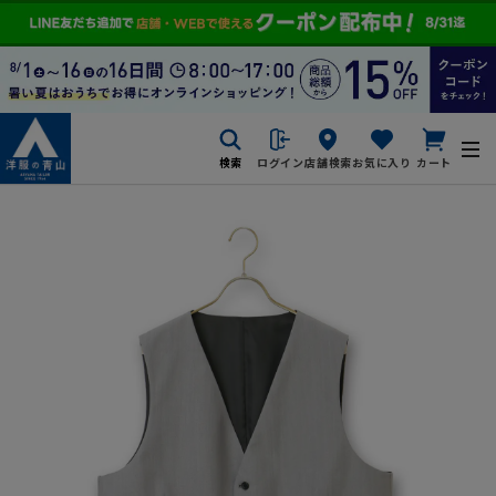
検索
ログイン
店舗検索
お気に入り
カート