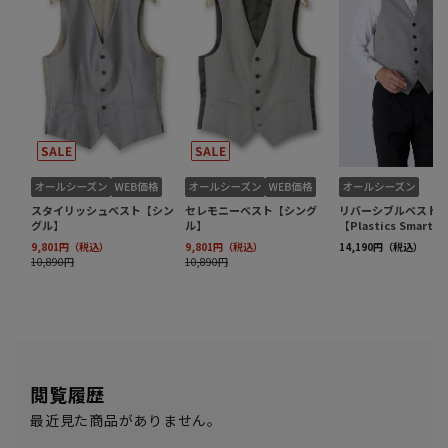
閲覧履歴
最近見た商品がありません。