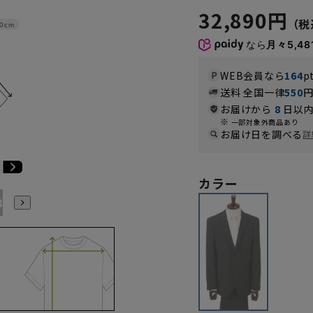
32,890円
0cm
なら
月々5,48
WEB会員なら
164
p
送料 全国一律
550
お届けから
8
日以内
一部対象外商品あり
お届け日を調べる
詳
カラー
B6
AB7
AB8
YA4
YA5
YA6
YA7
YA8