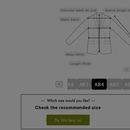
Shoulder width
44.2cm
Sleeve length
6
Width
54cm
Waist
49cm
Length
65cm
A3
A3
A4
A5
A6
A7
A8
AB3
AB4
AB5
A
Check the recommended size
Try this item on