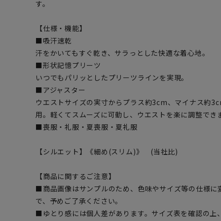
す。
【仕様・機能】
■吸汗速乾
汗をかいてもすぐ乾き、サラっとした快適な着心地。
■形状記憶プリーツ
いつでもパリッとしたプリーツラインを実現。
■アジャスター
ウエストサイズの実寸からプラス約3cm、マイナス約3
用。軽くてスムーズに可動し、ウエストを楽に調整でき
■喪服・礼服・夏喪服・夏礼服
【シルエット】《細め(スリム)》 (当社比)
【商品に関するご注意】
■商品画像はサンプルのため、色味やサイズ等の仕様に
で、予めご了承ください。
■ゆとり感には個人差があります。サイズ表を確認の上