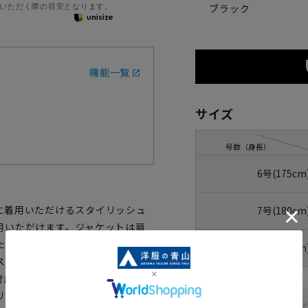
いただく際の目安となります。
ブラック
機能一覧
サイズ
号数（身長）
6号(175cm
に着用いただけるスタイリッシュ
7号(180cm
用いただけます。ジャケットは肩
たスタイル。パンツは股上を浅め
8号(185cm
スマートな仕上がりです。さらに
対応可能です。きちんとした着こ
リッシュなフォーマルスーツで