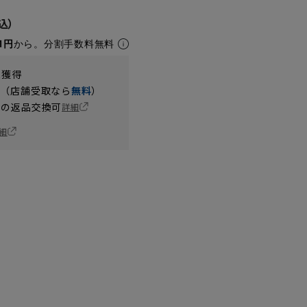
1円
から。分割手数料無料
t獲得
円（店舗受取なら
無料
）
の返品交換可
詳細
細