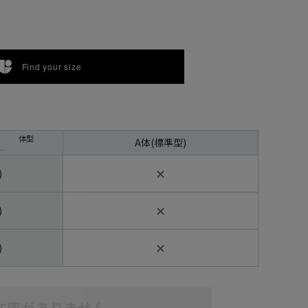
Find your size
体型
A体(標準型)
✕
)
✕
)
✕
)
在庫がありません