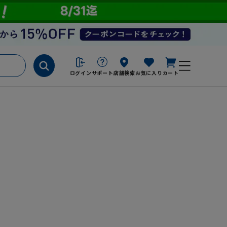
ログイン
サポート
店舗検索
お気に入り
カート