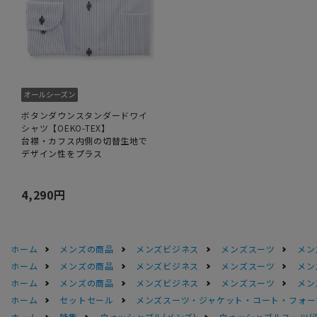
ボタンダウンスタンダードワイ
シャツ【OEKO-TEX】
台襟・カフス内側の切替生地で
デザイン性をプラス
4,290円
ホーム
メンズの商品
メンズビジネス
メンズスーツ
メン
ホーム
メンズの商品
メンズビジネス
メンズスーツ
メン
ホーム
メンズの商品
メンズビジネス
メンズスーツ
メン
ホーム
セットセール
メンズスーツ・ジャケット・コート・フォーマル
ホーム
特集
ウォッシャブル(メンズ)
ウォッシャブルスーツ(