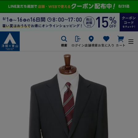
検索
ログイン
店舗検索
お気に入り
カート