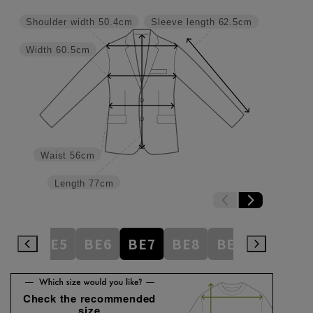
Shoulder width
50.4cm
Sleeve length
62.5cm
Width
60.5cm
Waist
56cm
Length
77cm
BE4
BE5
BE6
BE7
BE8
BE9
BE10
Check the recommended
size