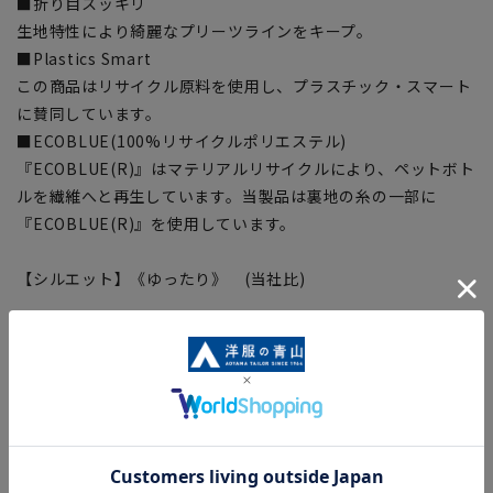
■折り目スッキリ
生地特性により綺麗なプリーツラインをキープ。
■Plastics Smart
この商品はリサイクル原料を使用し、プラスチック・スマート
に賛同しています。
■ECOBLUE(100%リサイクルポリエステル)
『ECOBLUE(R)』はマテリアルリサイクルにより、ペットボト
ルを繊維へと再生しています。当製品は裏地の糸の一部に
『ECOBLUE(R)』を使用しています。
【シルエット】《ゆったり》 (当社比)
【商品に関するご注意】
■商品画像はサンプルのため、色味やサイズ等の仕様に変更が
ある場合がございますので、予めご了承ください。
■ゆとり感には個人差があります。サイズ表を確認の上、ご購
入の目安としてご利用ください。
■生地や仕様・デザインにより、着用感や実際のサイズ表に若