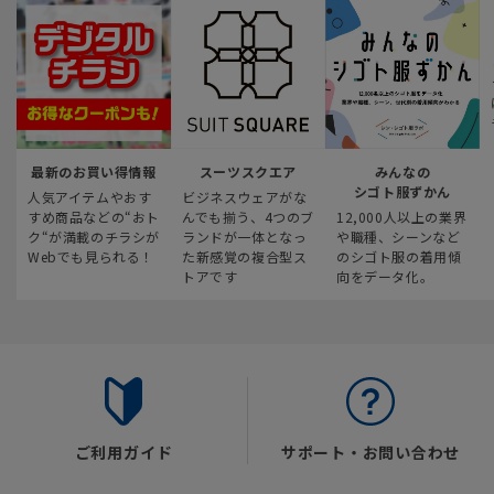
最新のお買い得情報
スーツスクエア
みんなの
シゴト服ずかん
人気アイテムやおす
ビジネスウェアがな
すめ商品などの“おト
んでも揃う、4つのブ
12,000人以上の業界
ク“が満載のチラシが
ランドが一体となっ
や職種、シーンなど
Webでも見られる！
た新感覚の複合型ス
のシゴト服の着用傾
トアです
向をデータ化。
ご利用ガイド
サポート・お問い合わせ