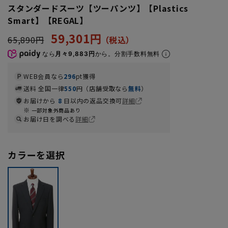
スタンダードスーツ【ツーパンツ】【Plastics
Smart】【REGAL】
59,301円
65,890円
なら
月々9,883円
から。分割手数料無料
WEB会員なら
296
pt獲得
送料 全国一律
550
円（店舗受取なら
無料
）
お届けから
8
日以内の返品交換可
詳細
一部対象外商品あり
お届け日を調べる
詳細
カラーを選択