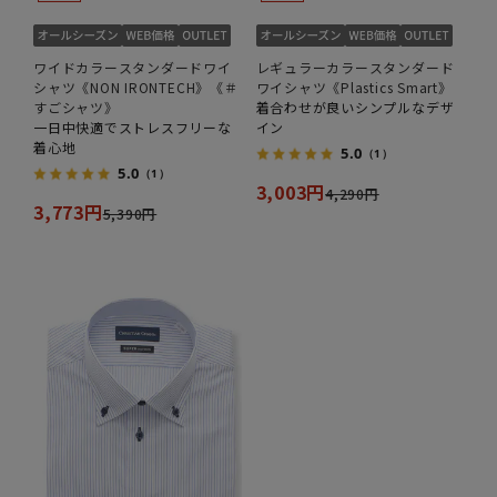
ワイドカラースタンダードワイ
レギュラーカラースタンダード
シャツ《NON IRONTECH》《＃
ワイシャツ《Plastics Smart》
すごシャツ》
着合わせが良いシンプルなデザ
一日中快適でストレスフリーな
イン
着心地
5.0
（1）
5.0
（1）
3,003円
4,290円
3,773円
5,390円