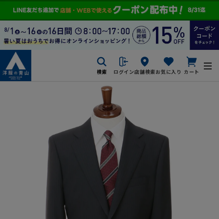
検索
ログイン
店舗検索
お気に入り
カート