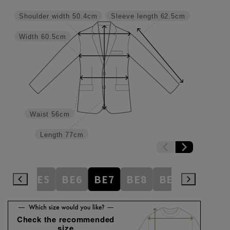
Shoulder width
50.4cm
Sleeve length
62.5cm
Width
60.5cm
Waist
56cm
Length
77cm
BE4
BE5
BE6
BE7
BE8
BE9
BE10
Check the recommended
size