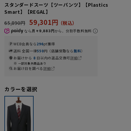
スタンダードスーツ【ツーパンツ】【Plastics
Smart】【REGAL】
59,301円
65,890円
なら
月々9,883円
から。分割手数料無料
WEB会員なら
296
pt獲得
送料 全国一律
550
円（店舗受取なら
無料
）
お届けから
8
日以内の返品交換可
詳細
一部対象外商品あり
お届け日を調べる
詳細
カラーを選択