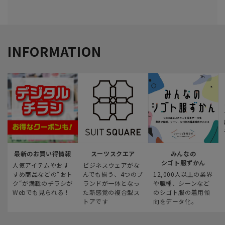
INFORMATION
最新のお買い得情報
スーツスクエア
みんなの
シゴト服ずかん
人気アイテムやおす
ビジネスウェアがな
すめ商品などの“おト
んでも揃う、4つのブ
12,000人以上の業界
ク“が満載のチラシが
ランドが一体となっ
や職種、シーンなど
Webでも見られる！
た新感覚の複合型ス
のシゴト服の着用傾
トアです
向をデータ化。