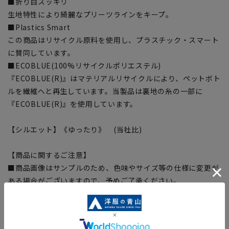
■折り目スッキリ
生地特性により綺麗なプリーツラインをキープ。
■Plastics Smart
この商品はリサイクル原料を使用し、プラスチック・スマート
に賛同しています。
■ECOBLUE(100%リサイクルポリエステル)
『ECOBLUE(R)』はマテリアルリサイクルにより、ペットボト
ルを繊維へと再生しています。当製品は裏地の糸の一部に
『ECOBLUE(R)』を使用しています。
【シルエット】《ゆったり》 (当社比)
【商品に関するご注意】
■商品画像はサンプルのため、色味やサイズ等の仕様に変更が
ある場合がございますので、予めご了承ください。
■ゆとり感には個人差があります。サイズ表を確認の上、ご購
入の目安としてご利用ください。
■生地や仕様・デザインにより、着用感や実際のサイズ表に若