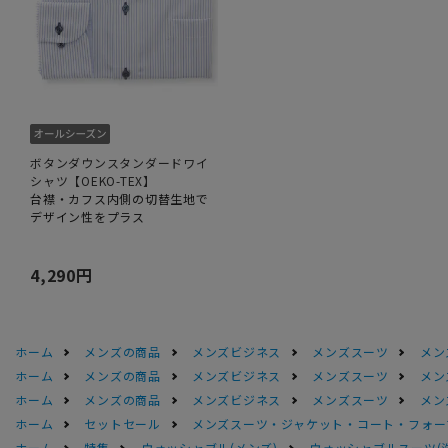
ボタンダウンスタンダードワイ
シャツ【OEKO-TEX】
台襟・カフス内側の切替生地で
デザイン性をプラス
4,290円
ホーム
メンズの商品
メンズビジネス
メンズスーツ
メン
ホーム
メンズの商品
メンズビジネス
メンズスーツ
メン
ホーム
メンズの商品
メンズビジネス
メンズスーツ
メン
ホーム
セットセール
メンズスーツ・ジャケット・コート・フォーマル
ホーム
特集
ウォッシャブル(メンズ)
ウォッシャブルスーツ(