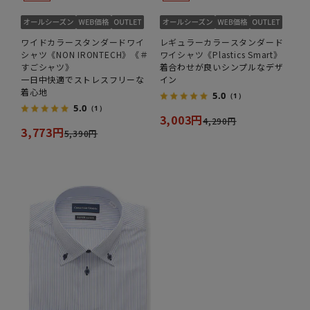
ワイドカラースタンダードワイ
レギュラーカラースタンダード
シャツ《NON IRONTECH》《＃
ワイシャツ《Plastics Smart》
すごシャツ》
着合わせが良いシンプルなデザ
一日中快適でストレスフリーな
イン
着心地
5.0
（1）
5.0
（1）
3,003円
4,290円
3,773円
5,390円