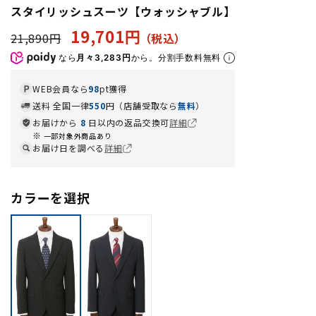
スタイリッシュスーツ【ウォッシャブル】
19,701円
21,890円
なら
月々3,283円
から。分割手数料無料
WEB会員なら
98
pt獲得
送料 全国一律
550
円（店舗受取なら
無料
）
お届けから
8
日以内の返品交換可
詳細
一部対象外商品あり
お届け日を調べる
詳細
カラーを選択