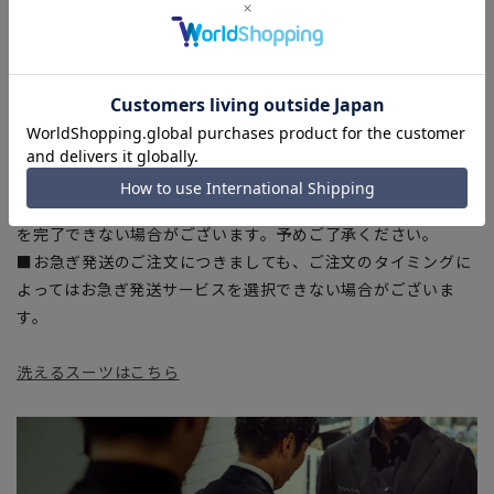
入の目安としてご利用ください。
■ブラウザやお使いのモニター環境、室内外等の撮影時の環境
下での光加減により、実際の商品と掲載画像の色味が異なる場
合がございます。
■生地や仕様・デザインにより、着用感や実際のサイズ表に若
干の誤差が生じる場合がございます。予めご了承ください。
■店舗や各モールサイトと商品在庫を共有しております関係
上、ご注文いただいたタイミングにより欠品が発生し、ご注文
を完了できない場合がございます。予めご了承ください。
■お急ぎ発送のご注文につきましても、ご注文のタイミングに
よってはお急ぎ発送サービスを選択できない場合がございま
す。
洗えるスーツはこちら