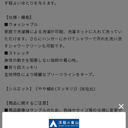
ず程よいゆとりを与えます。
【仕様・機能】
■ウォッシャブル
家庭で洗濯機による洗濯が可能、洗濯ネットに入れて洗ってい
ただけます。さらにハンガーにかけてシャワーで汚れを洗い流
すシャワークリーンも可能です。
■ストレッチ
身体の動きを阻害しない抜群の着心地。
■折り目スッキリ
生地特性により綺麗なプリーツラインをキープ。
【シルエット】《やや細め(スッキリ)》(当社比)
【商品に関するご注意】
■商品画像はサンプルのため、色味やサイズ等の仕様に変更が
ある場合がございますので、予めご了承ください。
■ゆとり感には個人差があります。サイズ表を確認の上、ご購