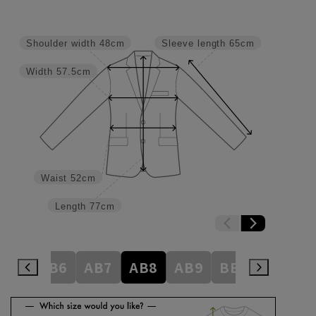
Shoulder width
48cm
Sleeve length
65cm
Width
57.5cm
Waist
52cm
Length
77cm
AB5
AB6
AB7
AB8
AB9
BE3
BE4