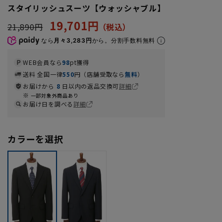
スタイリッシュスーツ【ウォッシャブル】
19,701円
21,890円
なら
月々3,283円
から。分割手数料無料
WEB会員なら
98
pt獲得
送料 全国一律
550
円（店舗受取なら
無料
）
お届けから
8
日以内の返品交換可
詳細
一部対象外商品あり
お届け日を調べる
詳細
カラーを選択