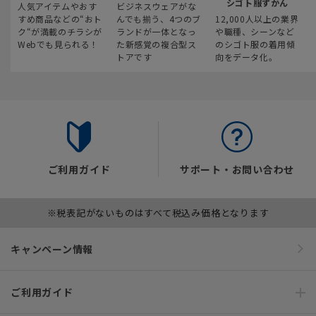
シゴト服ずかん
人気アイテムやおす
ビジネスウェアがな
すめ商品などの“おト
んでも揃う、4つのブ
12,000人以上の業界
ク“が満載のチラシが
ランドが一体となっ
や職種、シーンなど
Webでも見られる！
た新感覚の複合型ス
のシゴト服の着用傾
トアです
向をデータ化。
ご利用ガイド
サポート・お問い合わせ
※税表記がないものはすべて税込み価格となります
キャンペーン情報
ご利用ガイド