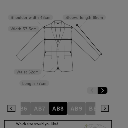
Shoulder width
48cm
Sleeve length
65cm
Width
57.5cm
Waist
52cm
Length
77cm
AB5
AB6
AB7
AB8
AB9
BE3
BE4