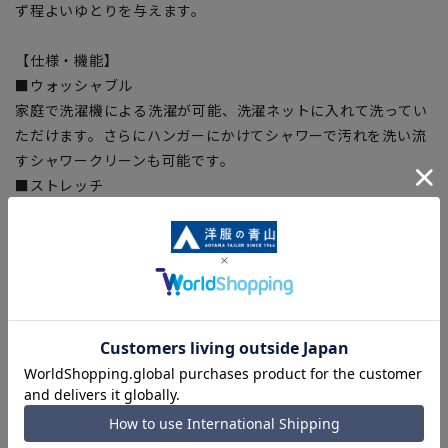
ず程よいゆとりを与えます。
【仕様・機能】
■ウォッシャブル
家庭で洗濯機による洗濯が可能、洗濯ネットに入れて洗ってい
ただけます。さらにハンガーにかけてシャワーで汚れを洗い流
すシャワークリーンも可能です。
■ストレッチ
身体の動きを阻害しない抜群の着心地。
■折り目スッキリ
生地特性により綺麗なプリーツラインをキープ。
【シルエット】《やや細め(スッキリ)》(当社比)
【商品に関するご注意】
■商品画像はサンプルのため、色味やサイズ等の仕様に変更が
ある場合がございますので、予めご了承ください。
■ゆとり感には個人差があります。サイズ表を確認の上、ご購