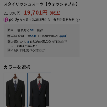
スタイリッシュスーツ【ウォッシャブル】
19,701円
21,890円
なら
月々3,283円
から。分割手数料無料
WEB会員なら
98
pt獲得
送料 全国一律
550
円（店舗受取なら
無料
）
お届けから
8
日以内の返品交換可
詳細
一部対象外商品あり
お届け日を調べる
詳細
カラーを選択