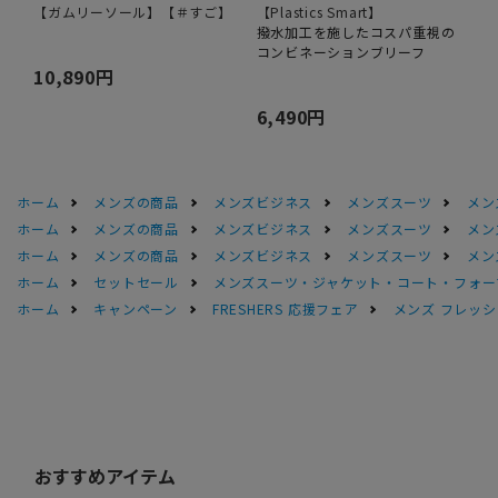
【ガムリーソール】【＃すご】
【Plastics Smart】
撥水加工を施したコスパ重視の
コンビネーションブリーフ
10,890円
6,490円
ホーム
メンズの商品
メンズビジネス
メンズスーツ
メン
ホーム
メンズの商品
メンズビジネス
メンズスーツ
メン
ホーム
メンズの商品
メンズビジネス
メンズスーツ
メン
ホーム
セットセール
メンズスーツ・ジャケット・コート・フォーマル
ホーム
キャンペーン
FRESHERS 応援フェア
メンズ フレッシ