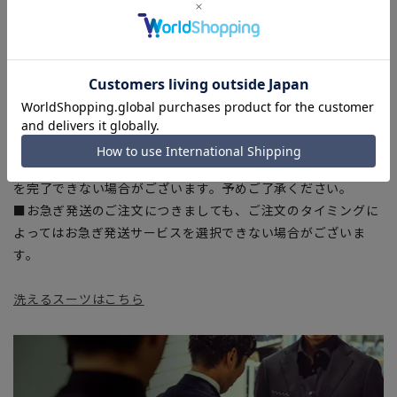
入の目安としてご利用ください。
■ブラウザやお使いのモニター環境、室内外等の撮影時の環境
下での光加減により、実際の商品と掲載画像の色味が異なる場
合がございます。
■生地や仕様・デザインにより、着用感や実際のサイズ表に若
干の誤差が生じる場合がございます。予めご了承ください。
■店舗や各モールサイトと商品在庫を共有しております関係
上、ご注文いただいたタイミングにより欠品が発生し、ご注文
を完了できない場合がございます。予めご了承ください。
■お急ぎ発送のご注文につきましても、ご注文のタイミングに
よってはお急ぎ発送サービスを選択できない場合がございま
す。
洗えるスーツはこちら