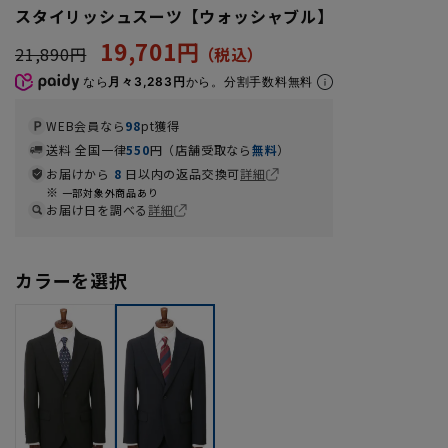
スタイリッシュスーツ【ウォッシャブル】
19,701円
21,890円
なら
月々3,283円
から。分割手数料無料
WEB会員なら
98
pt獲得
送料 全国一律
550
円（店舗受取なら
無料
）
お届けから
8
日以内の返品交換可
詳細
一部対象外商品あり
お届け日を調べる
詳細
カラーを選択