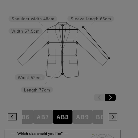
Shoulder width
48cm
Sleeve length
65cm
Width
57.5cm
Waist
52cm
Length
77cm
AB5
AB6
AB7
AB8
AB9
BE3
BE4