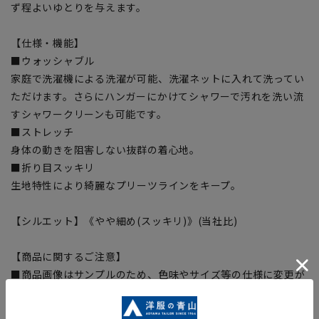
ず程よいゆとりを与えます。
【仕様・機能】
■ウォッシャブル
家庭で洗濯機による洗濯が可能、洗濯ネットに入れて洗ってい
ただけます。さらにハンガーにかけてシャワーで汚れを洗い流
すシャワークリーンも可能です。
■ストレッチ
身体の動きを阻害しない抜群の着心地。
■折り目スッキリ
生地特性により綺麗なプリーツラインをキープ。
【シルエット】《やや細め(スッキリ)》(当社比)
【商品に関するご注意】
■商品画像はサンプルのため、色味やサイズ等の仕様に変更が
ある場合がございますので、予めご了承ください。
■ゆとり感には個人差があります。サイズ表を確認の上、ご購