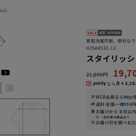
5cm
家庭洗濯可能、便利なウ
H25A4532-13
スタイリッシ
19,
21,890円
なら
月々3,28
E3
BE4
BE5
BE6
BE7
BE8
BE9
YA4
YA5
WEB会員なら
98
pt
送料 全国一律
550
お届けから
8
日以内
一部対象外商品あり
お届け日を調べる
詳