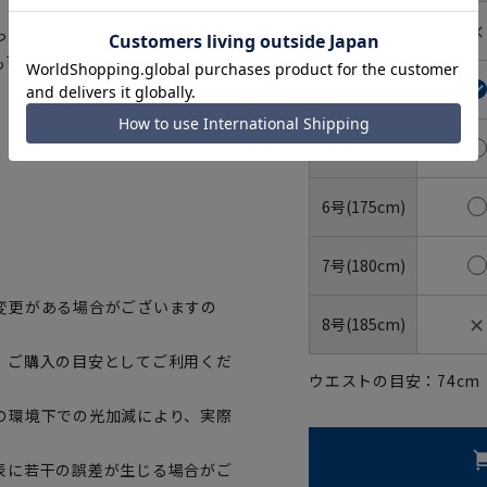
✕
3号(160cm)
っていただけます。さらにハンガ
も可能です。
4号(165cm)
5号(170cm)
6号(175cm)
7号(180cm)
変更がある場合がございますの
✕
8号(185cm)
、ご購入の目安としてご利用くだ
ウエストの目安：
74
cm
の環境下での光加減により、実際
表に若干の誤差が生じる場合がご