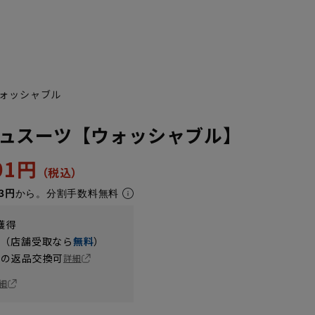
ォッシャブル
ュスーツ【ウォッシャブル】
701円
3円
から。分割手数料無料
YA6
YA7
YA8
YA9
獲得
円（店舗受取なら
無料
）
の返品交換可
詳細
細