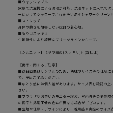
■ウォッシャブル
家庭で洗濯機による洗濯が可能、洗濯ネットに入れて洗
ーにかけてシャワーで汚れを洗い流すシャワークリーン
■ストレッチ
身体の動きを阻害しない抜群の着心地。
■折り目スッキリ
生地特性により綺麗なプリーツラインをキープ。
【シルエット】《やや細め(スッキリ)》(当社比)
【商品に関するご注意】
■商品画像はサンプルのため、色味やサイズ等の仕様に
で、予めご了承ください。
■ゆとり感には個人差があります。サイズ表を確認の上
さい。
■ブラウザやお使いのモニター環境、室内外等の撮影時
の商品と掲載画像の色味が異なる場合がございます。
■生地や仕様・デザインにより、着用感や実際のサイズ