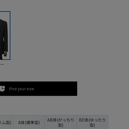
ビー
Find your size
AB体(がっちり
BE体(ゆったり
リム型)
A体(標準型)
型)
型)