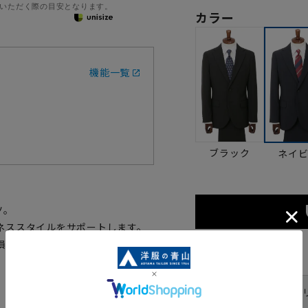
いただく際の目安となります。
カラー
機能一覧
ブラック
ネイ
ツ。
ネススタイルをサポートします。
損なわず程よいゆとりを与えま
サイズ
体型
YA体(ス
号数（身長）