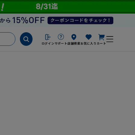
ログイン
サポート
店舗検索
お気に入り
カート