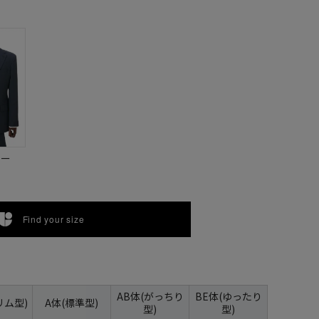
ビー
Find your size
AB体(がっちり
BE体(ゆったり
リム型)
A体(標準型)
型)
型)