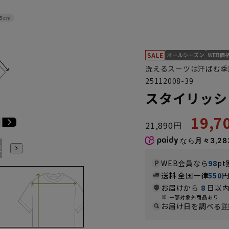
5cm
洗えるスーツは汗ばむ季
25112008-39
スタイリッシ
19,
21,890円
なら
月々3,28
E3
BE4
BE5
BE6
BE7
BE8
BE9
YA4
YA5
WEB会員なら
98
pt
送料 全国一律
550
お届けから
8
日以内
一部対象外商品あり
お届け日を調べる
詳