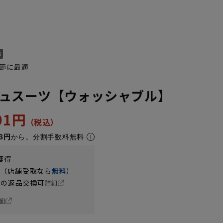
節に最適
ュスーツ【ウォッシャブル】
701円
3円
から。分割手数料無料
YA6
YA7
YA8
YA9
獲得
円（店舗受取なら
無料
）
の返品交換可
詳細
細