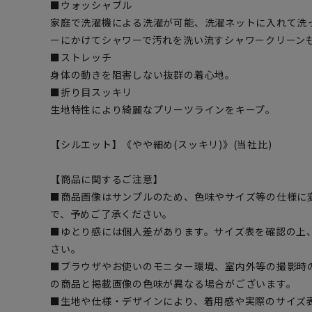
■ウォッシャブル
家庭で洗濯機による洗濯が可能、洗濯ネットに入れて洗
ーにかけてシャワーで汚れを洗い流すシャワークリーン
■ストレッチ
身体の動きを阻害しない抜群の着心地。
■折り目スッキリ
生地特性により綺麗なプリーツラインをキープ。
【シルエット】《やや細め(スッキリ)》(当社比)
【商品に関するご注意】
■商品画像はサンプルのため、色味やサイズ等の仕様に
で、予めご了承ください。
■ゆとり感には個人差があります。サイズ表を確認の上
さい。
■ブラウザやお使いのモニター環境、室内外等の撮影時
の商品と掲載画像の色味が異なる場合がございます。
■生地や仕様・デザインにより、着用感や実際のサイズ