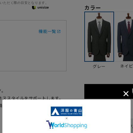
いただく際の目安となります。
カラー
機能一覧
ネイ
グレー
ツ。
ネススタイルをサポートします。
損なわず程よいゆとりを与えま
サイズ
体型
YA体(ス
号数（身長）