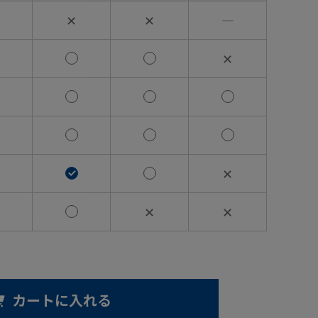
✕
✕
―
✕
✕
✕
✕
カートに入れる