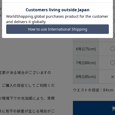
✕
3号(160cm)
っていただけます。さらにハンガ
も可能です。
4号(165cm)
5号(170cm)
6号(175cm)
7号(180cm)
変更がある場合がございますの
✕
8号(185cm)
、ご購入の目安としてご利用くだ
ウエストの目安：
84
cm
の環境下での光加減により、実際
表に若干の誤差が生じる場合がご