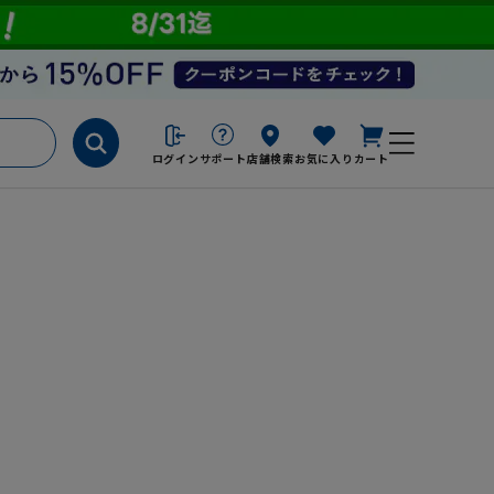
ログイン
サポート
店舗検索
お気に入り
カート