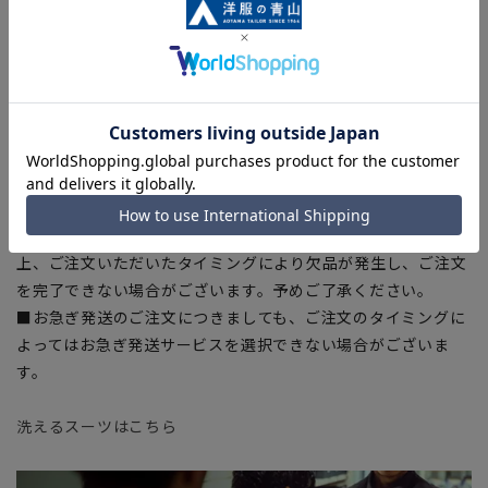
ある場合がございますので、予めご了承ください。
■ゆとり感には個人差があります。サイズ表を確認の上、ご購
入の目安としてご利用ください。
■ブラウザやお使いのモニター環境、室内外等の撮影時の環境
下での光加減により、実際の商品と掲載画像の色味が異なる場
合がございます。
■生地や仕様・デザインにより、着用感や実際のサイズ表に若
干の誤差が生じる場合がございます。予めご了承ください。
■店舗や各モールサイトと商品在庫を共有しております関係
上、ご注文いただいたタイミングにより欠品が発生し、ご注文
を完了できない場合がございます。予めご了承ください。
■お急ぎ発送のご注文につきましても、ご注文のタイミングに
よってはお急ぎ発送サービスを選択できない場合がございま
す。
洗えるスーツはこちら