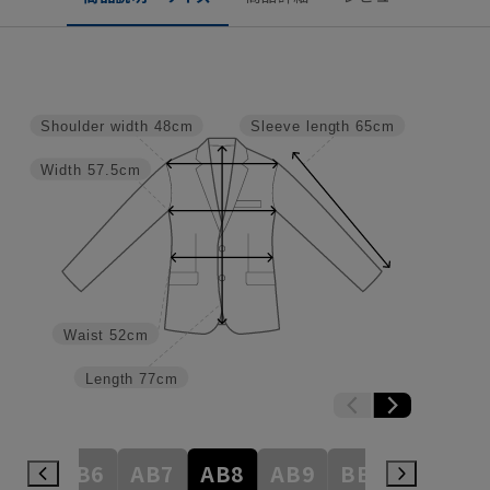
Shoulder width
48cm
Sleeve length
65cm
Width
57.5cm
Waist
52cm
Length
77cm
AB5
AB6
AB7
AB8
AB9
BE3
BE4