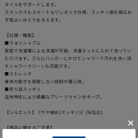
タイルをサポートします。
スラックスもスマートなワンタック仕様、スッキリ感を損なわ
ず程よいゆとりを与えます。
【仕様・機能】
■ウォッシャブル
家庭で洗濯機による洗濯が可能、洗濯ネットに入れて洗ってい
ただけます。さらにハンガーにかけてシャワーで汚れを洗い流
すシャワークリーンも可能です。
■ストレッチ
身体の動きを阻害しない抜群の着心地。
■折り目スッキリ
生地特性により綺麗なプリーツラインをキープ。
【シルエット】《やや細め(スッキリ)》(当社比)
【商品に関するご注意】
■商品画像はサンプルのため、色味やサイズ等の仕様に変更が