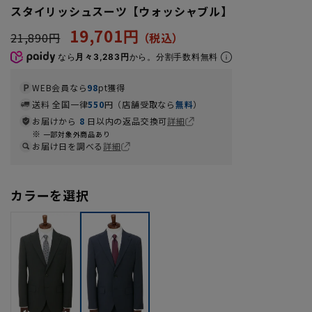
スタイリッシュスーツ【ウォッシャブル】
19,701円
21,890円
なら
月々3,283円
から。分割手数料無料
WEB会員なら
98
pt獲得
送料 全国一律
550
円（店舗受取なら
無料
）
お届けから
8
日以内の返品交換可
詳細
一部対象外商品あり
お届け日を調べる
詳細
カラーを選択