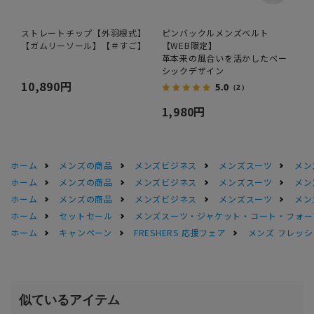
ストレートチップ【外羽根式】
ピンバックルメンズベルト
【ガムリーソール】【＃すご】
【WEB限定】
革本来の風合いを活かしたベー
シックデザイン
10,890円
5.0
（2）
1,980円
ホーム
メンズの商品
メンズビジネス
メンズスーツ
メン
ホーム
メンズの商品
メンズビジネス
メンズスーツ
メン
ホーム
メンズの商品
メンズビジネス
メンズスーツ
メン
ホーム
セットセール
メンズスーツ・ジャケット・コート・フォーマル
ホーム
キャンペーン
FRESHERS 応援フェア
メンズ フレッシ