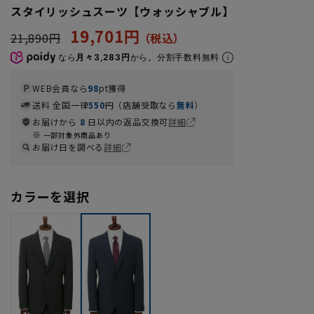
スタイリッシュスーツ【ウォッシャブル】
19,701円
21,890円
なら
月々3,283円
から。分割手数料無料
WEB会員なら
98
pt獲得
送料 全国一律
550
円（店舗受取なら
無料
）
お届けから
8
日以内の返品交換可
詳細
一部対象外商品あり
お届け日を調べる
詳細
カラーを選択