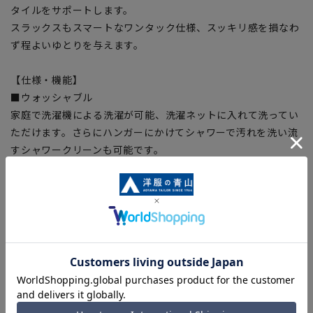
タイルをサポートします。
スラックスもスマートなワンタック仕様、スッキリ感を損なわ
ず程よいゆとりを与えます。
【仕様・機能】
■ウォッシャブル
家庭で洗濯機による洗濯が可能、洗濯ネットに入れて洗ってい
ただけます。さらにハンガーにかけてシャワーで汚れを洗い流
すシャワークリーンも可能です。
■ストレッチ
身体の動きを阻害しない抜群の着心地。
■折り目スッキリ
生地特性により綺麗なプリーツラインをキープ。
【シルエット】《やや細め(スッキリ)》(当社比)
【商品に関するご注意】
■商品画像はサンプルのため、色味やサイズ等の仕様に変更が