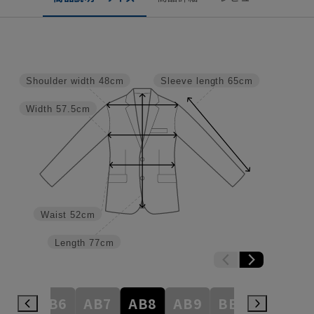
Shoulder width
48cm
Sleeve length
65cm
Width
57.5cm
Waist
52cm
Length
77cm
AB5
AB6
AB7
AB8
AB9
BE3
BE4