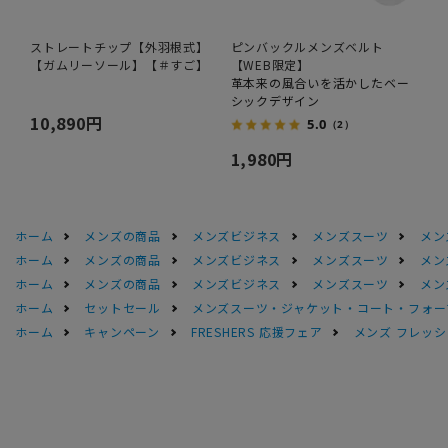
ストレートチップ【外羽根式】
ピンバックルメンズベルト
【ガムリーソール】【＃すご】
【WEB限定】
革本来の風合いを活かしたベー
シックデザイン
10,890円
5.0
（2）
1,980円
ホーム
メンズの商品
メンズビジネス
メンズスーツ
メン
ホーム
メンズの商品
メンズビジネス
メンズスーツ
メン
ホーム
メンズの商品
メンズビジネス
メンズスーツ
メン
ホーム
セットセール
メンズスーツ・ジャケット・コート・フォーマル
ホーム
キャンペーン
FRESHERS 応援フェア
メンズ フレッシ