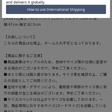
[WideL]着丈:72cm バスト:112cm ウエスト:100cm 肩
幅:46cm 袖丈:60cm
[WideLL]着丈:74cm バスト:115cm ウエスト:103cm 肩
幅:47cm 袖丈:61.5cm
【お直しについて】
こちらの商品は仕様上、ネーム入れ不可となっております。
【商品に関するご注意】
■商品画像はサンプルのため、色味やサイズ等の仕様に変更が
ある場合がございますので、予めご了承ください。
■ゆとり感には個人差があります。サイズ表を確認の上、ご購
入の目安としてご利用ください。
■生地や仕様・デザインにより、着用感や実際のサイズ表に若
干の誤差が生じる場合がございます。予めご了承ください。
■サイズスペックは仕上がりサイズを記載しております。一
部、商品現物におすすめサイズ(ヌードサイズ)を記載している
商品もございます。