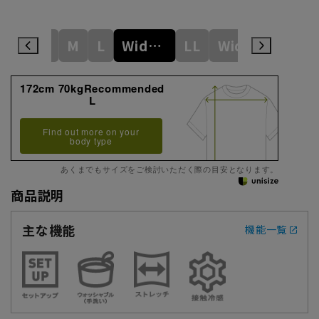
S
M
L
WideM
LL
WideL
3L
172cm 70kgRecommended
L
Find out more on your
body type
あくまでもサイズをご検討いただく際の目安となります。
商品説明
主な機能
機能一覧