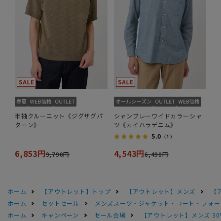
半袖クルーニット《ジグザグパ
シャンブレーワイドカラーシャ
ターン》
ツ《カイハラデニム》
5.0
（1）
6,853円
4,543円
9,790円
6,490円
ホーム
【アウトレット】トップ
【アウトレット】メンズ
【
ホーム
セットセール
メンズスーツ・ジャケット・コート・フォーマル
ホーム
キャンペーン
セール会場
【アウトレット】メンズ 30