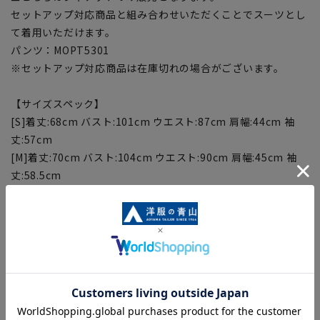
セットアップ対応商品と組み合わせいただくことでスーツとし
て着用いただけます。
パンツ：MOPT5301
※セットアップ対応商品は在庫切れの場合がございます。
【サイズスペック】
[S]着丈:68cm バスト:101cm ウエスト:87cm 肩幅:44cm 袖
丈:57cm
[M]着丈:70cm バスト:104cm ウエスト:90cm 肩幅:45cm 袖
丈:58.5cm
[L]着丈:72cm バスト:107cm ウエスト:93cm 肩幅:46cm 袖
丈:60cm
[LL]着丈:74cm バスト:110cm ウエスト:96cm 肩幅:47cm 袖
丈:61.5cm
[3L]着丈:76cm バスト:113cm ウエスト:99cm 肩幅:48cm 袖
丈:63cm
[WideM]着丈:70cm バスト:109cm ウエスト:97cm 肩幅:45cm
袖丈:58.5cm