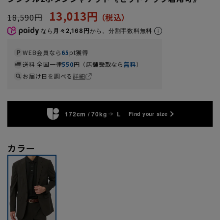
13,013円
18,590円
なら
月々2,168円
から。分割手数料無料
WEB会員なら
65
pt獲得
送料 全国一律
550
円（店舗受取なら
無料
）
お届け日を調べる
詳細
172cm / 70kg
L
Find your size
カラー