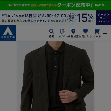
検索
ログイン
店舗検索
お気に入り
カート