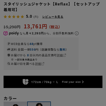
スタイリッシュジャケット【Reflax】【セットアップ
着用可】
5.0
（1）
レビューを見る
13,761円
15,290円
なら
月々2,293円
から。分割手数料無料
WEB会員なら
68
pt獲得
送料 全国一律
550
円（店舗受取なら
無料
）
お届けから
8
日以内の返品交換可
詳細
一部対象外商品あり
お届け日を調べる
詳細
172cm / 70kg
L
Find your size
カラー