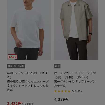
半袖Tシャツ【防透け】【＃す
オープンカラーエアリーシャツ
ご】
【涼】【半袖】【Reflax】
襟の後ろが高くなったスロープ
第一ボタンをはずしてオープン
ネック、ジャケットとの相性も
カラーに
抜群
5.0
（1）
4,389円
3,432円
4,290円