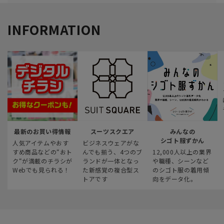
INFORMATION
最新のお買い得情報
スーツスクエア
みんなの
シゴト服ずかん
人気アイテムやおす
ビジネスウェアがな
すめ商品などの“おト
んでも揃う、4つのブ
12,000人以上の業界
ク“が満載のチラシが
ランドが一体となっ
や職種、シーンなど
Webでも見られる！
た新感覚の複合型ス
のシゴト服の着用傾
トアです
向をデータ化。