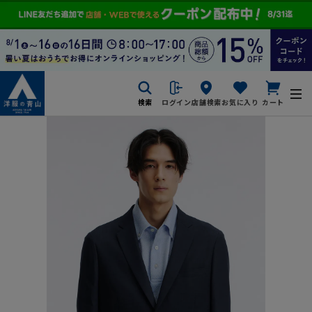
検索
ログイン
店舗検索
お気に入り
カート