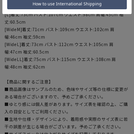
丈:59cm
[L]着丈:73cm バスト:107cm ウエスト:98cm 肩幅:45cm 袖
丈:60.5cm
[WideM]着丈:71cm バスト:109cm ウエスト:102cm 肩
幅:46cm 袖丈:59cm
[WideL]着丈:73cm バスト:112cm ウエスト:105cm 肩
幅:47cm 袖丈:60.5cm
[WideLL]着丈:75cm バスト:115cm ウエスト:108cm 肩
幅:48cm 袖丈:62cm
【商品に関するご注意】
■商品画像はサンプルのため、色味やサイズ等の仕様に変更が
ある場合がございますので、予めご了承ください。
■ゆとり感には個人差があります。サイズ表を確認の上、ご購
入の目安としてご利用ください。
■生地や仕様・デザインにより、着用感や実際のサイズ表に若
干の誤差が生じる場合がございます。予めご了承ください。
■サイズスペックは仕上がりサイズを記載しております。一