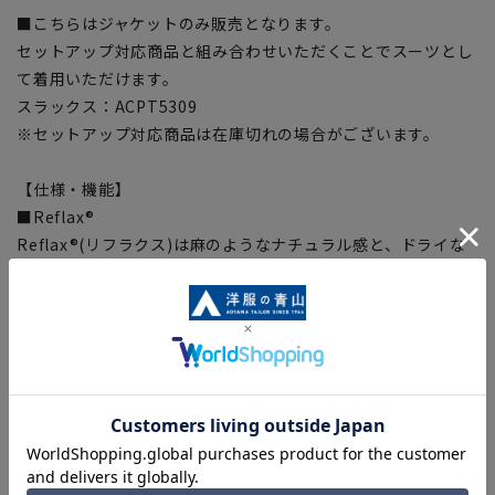
■こちらはジャケットのみ販売となります。
セットアップ対応商品と組み合わせいただくことでスーツとし
て着用いただけます。
スラックス：ACPT5309
※セットアップ対応商品は在庫切れの場合がございます。
【仕様・機能】
■Reflax®
Reflax®(リフラクス)は麻のようなナチュラル感と、ドライな
風合いのリネンライクファブリック。 シワになりにくく毛羽も
出にくい多機能素材です。 吸水速乾性と通気性が高くイージー
ケア性に優れています。
■ウォッシャブル
家庭洗濯可能、ネットに入れて洗濯機で洗えます。タンブラー
乾燥可能、洗濯表示をご確認ください。
【サイズスペック】
[M]着丈:71cm バスト:104cm ウエスト:95cm 肩幅:44cm 袖