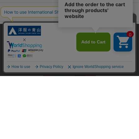
ポリシー・企業情報
オーダースーツなら SHITATE
当サイトでは、快適な閲覧体験とコンテンツ改善のためにCookieを使用
しています。閲覧を続けることで、Cookieの使用に同意したものとみな
します。詳細については
プライバシーポリシー
をご確認ください。
OFFICIAL SNS
同意して閉じる
Copyright © AOYAMA TRADING Co.,Ltd. All Rights Reserved