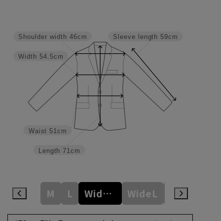
Shoulder width
46cm
Sleeve length
59cm
Width
54.5cm
Waist
51cm
Length
71cm
M
L
WideM
WideL
WideLL