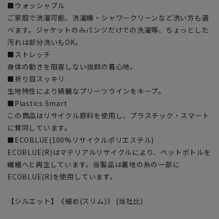
■ウォッシャブル
ご家庭で洗濯可能、洗濯機・シャワークリーンなど洗い方も選
べます。ジャケットのみパンツだけでの洗濯等、ちょっとした
汚れは部分洗いもOK。
■ストレッチ
身体の動きを阻害しない抜群の着心地。
■折り目スッキリ
生地特性により綺麗なプリーツラインをキープ。
■Plastics Smart
この商品はリサイクル原料を使用し、プラスチック・スマート
に賛同しています。
■ECOBLUE(100%リサイクルポリエステル)
ECOBLUE(R)はマテリアルリサイクルにより、ペットボトルを
繊維へと再生しています。当製品は裏地の糸の一部に
ECOBLUE(R)を使用しています。
【シルエット】《細め(スリム)》 (当社比)