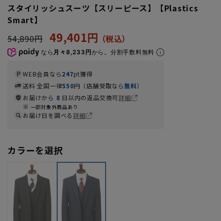
スタイリッシュスーツ【スリーピース】【Plastics
Smart】
49,401円
54,890円
なら
月々8,233円
から。分割手数料無料
WEB会員なら
247
pt獲得
送料 全国一律
550
円（店舗受取なら
無料
）
お届けから
8
日以内の返品交換可
詳細
一部対象外商品あり
お届け日を調べる
詳細
カラーを選択