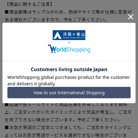
【商品に関するご注意】
■商品画像はサンプルのため、色味やサイズ等の仕様に変更が
ある場合がございますので、予めご了承ください。
■ゆとり感には個人差があります。サイズ表を確認の上、ご購
入の目安としてご利用ください。
■生地や仕様・デザインにより、着用感や実際のサイズ表に若
干の誤差が生じる場合がございます。予めご了承ください。
■サイズスペックは仕上がりサイズを記載しております。一
部、商品現物におすすめサイズ(ヌードサイズ)を記載している
商品もございます。
■ブラウザやお使いのモニター環境、また撮影時の室内外の光
加減により、実際の商品と掲載画像の色味が異なる場合がござ
います。
■店舗や各モールサイトと商品在庫を共有しております関係
上、ご注文いただいたタイミングにより欠品が発生し、ご注文
を完了できない場合がございます。予めご了承ください。
■お急ぎ発送のご注文につきましても、ご注文のタイミングに
よってはお急ぎ発送サービスを選択できない場合がございま