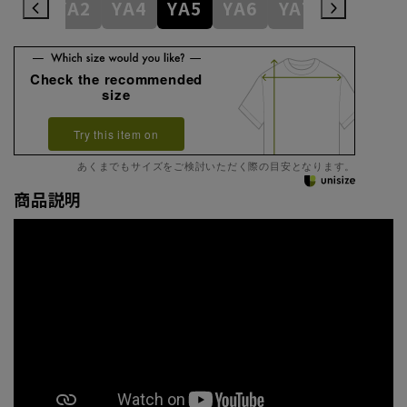
YA1
YA2
YA4
YA5
YA6
YA7
YA8
Y
Check the recommended
size
Try this item on
あくまでもサイズをご検討いただく際の目安となります。
商品説明