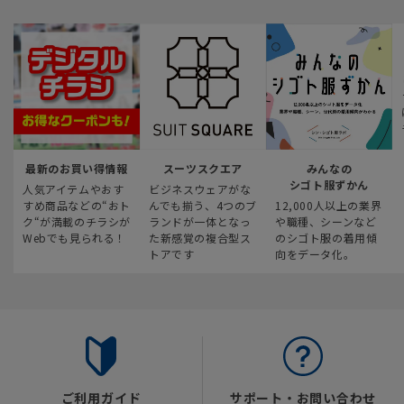
最新のお買い得情報
スーツスクエア
みんなの
シゴト服ずかん
人気アイテムやおす
ビジネスウェアがな
すめ商品などの“おト
んでも揃う、4つのブ
12,000人以上の業界
ク“が満載のチラシが
ランドが一体となっ
や職種、シーンなど
Webでも見られる！
た新感覚の複合型ス
のシゴト服の着用傾
トアです
向をデータ化。
ご利用ガイド
サポート・お問い合わせ