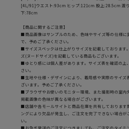
[4L/91]ウエスト:93cm ヒップ:121cm 股上:28.5cm 渡り
下:78cm
【商品に関するご注意】
■商品画像はサンプルのため、色味やサイズ等の仕様に
で、予めご了承ください。
■サイズスペックは仕上がりサイズを記載しております
ズ(ヌードサイズ)を記載している商品もございます。
■ゆとり感には個人差があります。サイズ表を確認の上
さい。
■生地や仕様・デザインにより、着用感や実際のサイズ
ざいます。予めご了承ください。
■ブラウザやお使いのモニター環境、また撮影時の室内
掲載画像の色味が異なる場合がございます。
■店舗や各モールサイトと商品在庫を共有しております
ングにより欠品が発生し、ご注文を完了できない場合が
い。
■お急ぎ発送のご注文につきましても、ご注文のタイミ