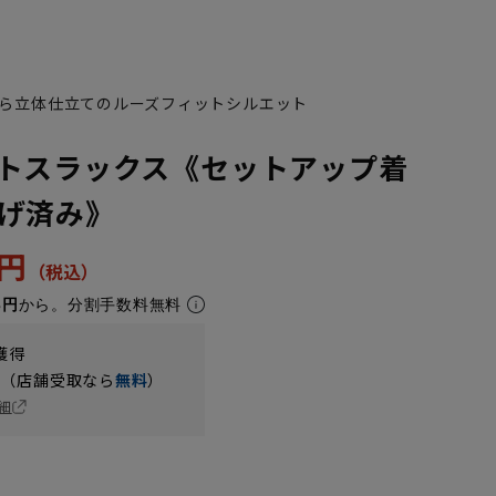
ら立体仕立てのルーズフィットシルエット
トスラックス《セットアップ着
げ済み》
3円
3円
から。分割手数料無料
獲得
円（店舗受取なら
無料
）
細