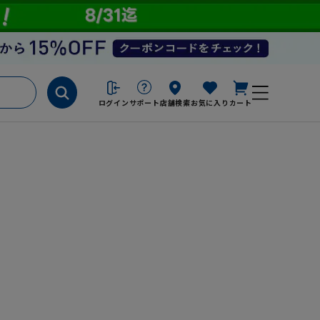
ログイン
サポート
店舗検索
お気に入り
カート