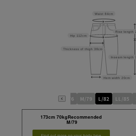
Waist
84cm
Rise length
Hip
112cm
Thickness of thigh
36cm
Inseam length
Hem width
20cm
S/76
M/79
L/82
LL/85
173cm 70kgRecommended
M/79
Find out more on your body type