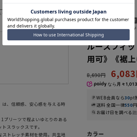
いただく際の目安となります。
リラックス感がありなが
ACPT5303-31
機能一覧
ルーズフィッ
用可》《裾上
6,08
8,690円
なら
月々1,01
WEB会員なら
30
pt
Z》は、信頼感、安心感を与える時
送料 全国一律
550
お届け日を調べる
詳
、1プリーツで程よいゆとりのある
ットスラックスです。
カラー
なストレッチ素材を使用。共生地