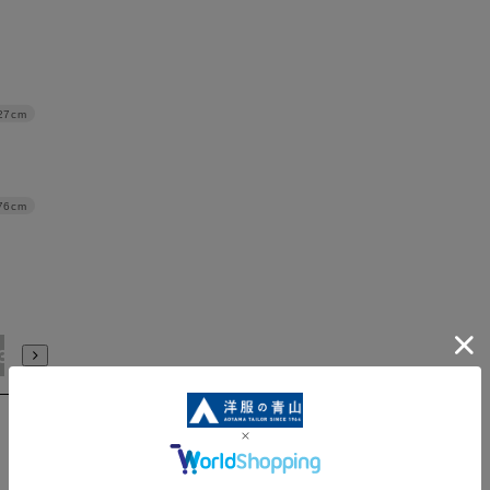
27cm
76cm
3L/88
4L/91