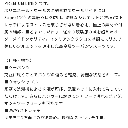
PREMIUM LINE》です。
ポリエステル・ウールの混紡素材でウールサイドには
Super120’sの高級原料を使用。流麗なシルエットと2WAYスト
レッチによるストレスを感じさせない着心地、極上の素材や付
属の細部に至るまでこだわり、従来の既製服の域を超えたオー
ダーメイドクオリティ。イタリアンクラシコを基調にスリムで
美しいシルエットを追求した最高級ツーパンツスーツです。
【仕様・機能】
■ツーパンツ
交互に履くことでパンツの傷みを軽減、綺麗な状態をキープ。
■ウォッシャブル
家庭で洗濯機による洗濯が可能、洗濯ネットに入れて洗ってい
ただけます。さらにハンガーにかけてシャワーで汚れを洗い流
すシャワークリーンも可能です。
■2WAYストレッチ
タテヨコ2方向にのびる着心地快適なストレッチ生地。