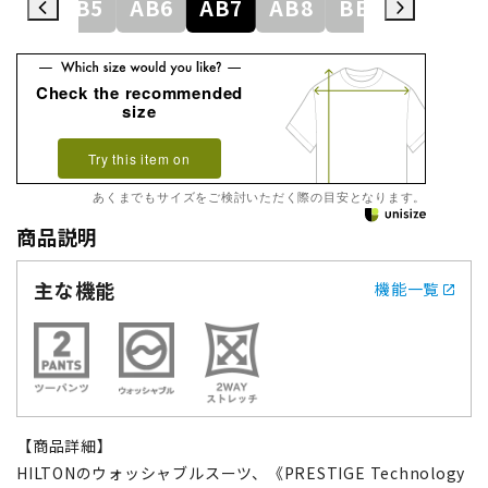
AB4
AB5
AB6
AB7
AB8
BE3
BE4
Check the recommended
size
Try this item on
あくまでもサイズをご検討いただく際の目安となります。
商品説明
主な機能
機能一覧
【商品詳細】
HILTONのウォッシャブルスーツ、《PRESTIGE Technology