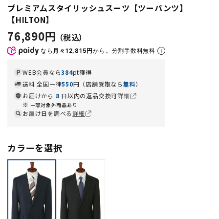
プレミアムスタイリッシュスーツ【ツーパンツ】
【HILTON】
76,890円
なら
月々12,815円
から。分割手数料無料
WEB会員なら
384
pt獲得
送料 全国一律
550
円（店舗受取なら
無料
）
お届けから
8
日以内の返品交換可
詳細
一部対象外商品あり
お届け日を調べる
詳細
カラーを選択