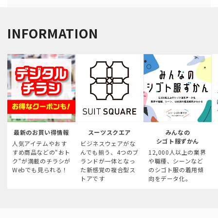
INFORMATION
最新のお買い得情報
スーツスクエア
みんなの
シゴト服ずかん
人気アイテムやおす
ビジネスウェアがな
すめ商品などの“おト
んでも揃う、4つのブ
12,000人以上の業界
ク“が満載のチラシが
ランドが一体となっ
や職種、シーンなど
Webでも見られる！
た新感覚の複合型ス
のシゴト服の着用傾
トアです
向をデータ化。