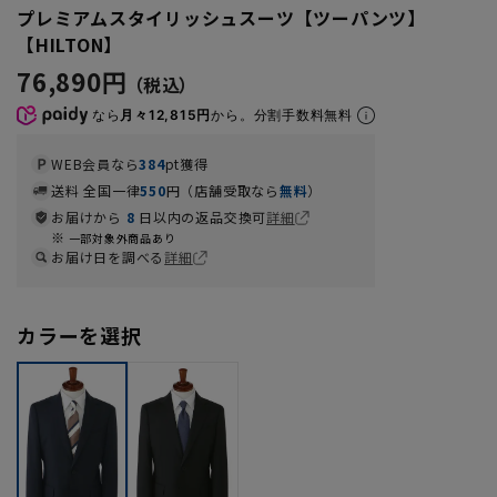
プレミアムスタイリッシュスーツ【ツーパンツ】
【HILTON】
76,890円
なら
月々12,815円
から。分割手数料無料
WEB会員なら
384
pt獲得
送料 全国一律
550
円（店舗受取なら
無料
）
お届けから
8
日以内の返品交換可
詳細
一部対象外商品あり
お届け日を調べる
詳細
カラーを選択