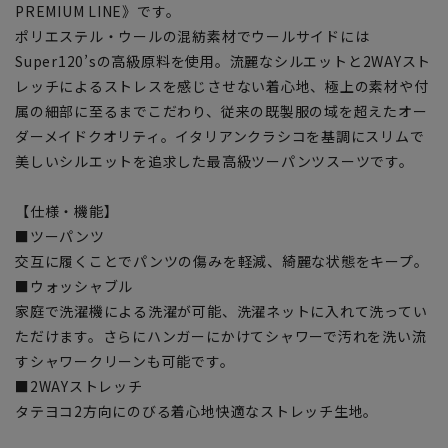
PREMIUM LINE》です。
ポリエステル・ウールの混紡素材でウールサイドには
Super120’sの高級原料を使用。流麗なシルエットと2WAYスト
レッチによるストレスを感じさせない着心地、極上の素材や付
属の細部に至るまでこだわり、従来の既製服の域を超えたオー
ダーメイドクオリティ。イタリアンクラシコを基調にスリムで
美しいシルエットを追求した最高級ツーパンツスーツです。
【仕様・機能】
■ツーパンツ
交互に履くことでパンツの傷みを軽減、綺麗な状態をキープ。
■ウォッシャブル
家庭で洗濯機による洗濯が可能、洗濯ネットに入れて洗ってい
ただけます。さらにハンガーにかけてシャワーで汚れを洗い流
すシャワークリーンも可能です。
■2WAYストレッチ
タテヨコ2方向にのびる着心地快適なストレッチ生地。