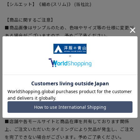
【シルエット】《細め(スリム)》 (当社比)
【商品に関するご注意】
■商品画像はサンプルのため、色味やサイズ等の仕様に変更が
ある場合がございますので、予めご了承ください。
■ゆとり感には個人差があります。サイズ表を確認の上、ご購
入の目安としてご利用ください。
■生地や仕様・デザインにより、着用感や実際のサイズ表に若
干の誤差が生じる場合がございます。予めご了承ください。
■サイズスペックは仕上がりサイズを記載しております。一
部、商品現物におすすめサイズ(ヌードサイズ)を記載している
商品もございます。
■ブラウザやお使いのモニター環境、また撮影時の室内外の光
加減により、実際の商品と掲載画像の色味が異なる場合がござ
います。
■店舗や各モールサイトと商品在庫を共有しております関係
上、ご注文いただいたタイミングにより欠品が発生し、ご注文
を完了できない場合がございます。予めご了承ください。