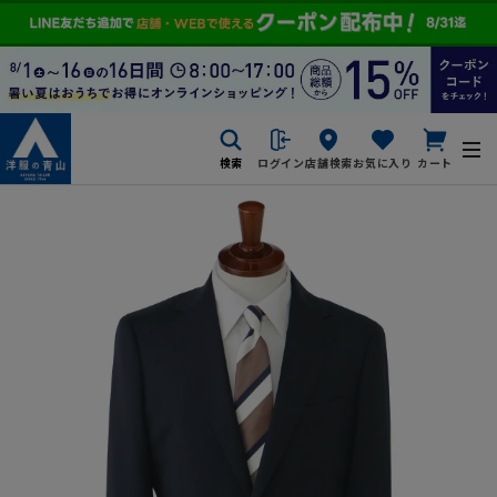
検索
ログイン
店舗検索
お気に入り
カート