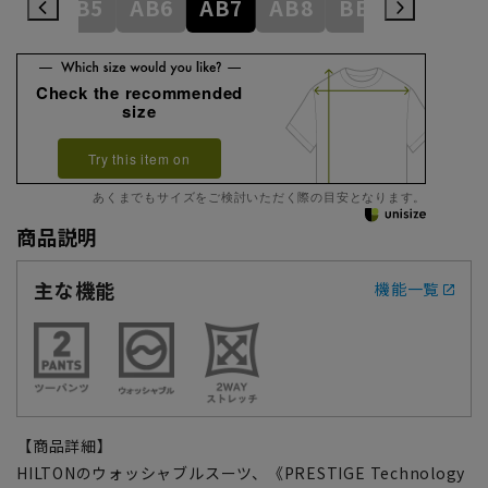
AB4
AB5
AB6
AB7
AB8
BE3
BE4
Check the recommended
size
Try this item on
あくまでもサイズをご検討いただく際の目安となります。
商品説明
主な機能
機能一覧
【商品詳細】
HILTONのウォッシャブルスーツ、《PRESTIGE Technology