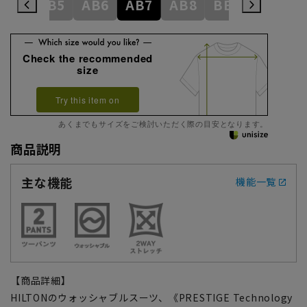
AB4
AB5
AB6
AB7
AB8
BE3
BE4
Check the recommended
size
Try this item on
あくまでもサイズをご検討いただく際の目安となります。
商品説明
主な機能
機能一覧
【商品詳細】
HILTONのウォッシャブルスーツ、《PRESTIGE Technology