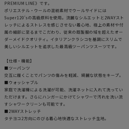
PREMIUM LINE》です。
ポリエステル・ウールの混紡素材でウールサイドには
Super120’sの高級原料を使用。流麗なシルエットと2WAYスト
レッチによるストレスを感じさせない着心地、極上の素材や付
属の細部に至るまでこだわり、従来の既製服の域を超えたオー
ダーメイドクオリティ。イタリアンクラシコを基調にスリムで
美しいシルエットを追求した最高級ツーパンツスーツです。
【仕様・機能】
■ツーパンツ
交互に履くことでパンツの傷みを軽減、綺麗な状態をキープ。
■ウォッシャブル
家庭で洗濯機による洗濯が可能、洗濯ネットに入れて洗ってい
ただけます。さらにハンガーにかけてシャワーで汚れを洗い流
すシャワークリーンも可能です。
■2WAYストレッチ
タテヨコ2方向にのびる着心地快適なストレッチ生地。