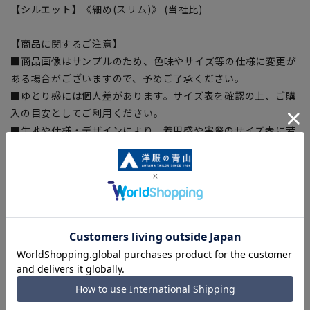
【シルエット】《細め(スリム)》 (当社比)
【商品に関するご注意】
■商品画像はサンプルのため、色味やサイズ等の仕様に変更が
ある場合がございますので、予めご了承ください。
■ゆとり感には個人差があります。サイズ表を確認の上、ご購
入の目安としてご利用ください。
■生地や仕様・デザインにより、着用感や実際のサイズ表に若
干の誤差が生じる場合がございます。予めご了承ください。
■サイズスペックは仕上がりサイズを記載しております。一
部、商品現物におすすめサイズ(ヌードサイズ)を記載している
商品もございます。
■ブラウザやお使いのモニター環境、また撮影時の室内外の光
加減により、実際の商品と掲載画像の色味が異なる場合がござ
います。
■店舗や各モールサイトと商品在庫を共有しております関係
上、ご注文いただいたタイミングにより欠品が発生し、ご注文
を完了できない場合がございます。予めご了承ください。