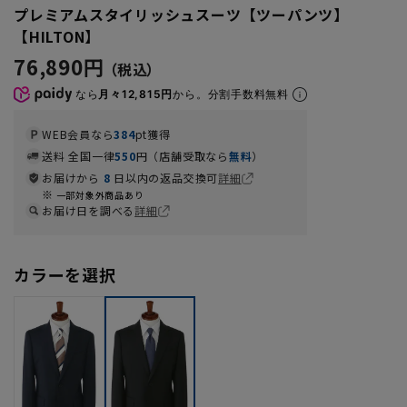
プレミアムスタイリッシュスーツ【ツーパンツ】
【HILTON】
76,890円
なら
月々12,815円
から。分割手数料無料
WEB会員なら
384
pt獲得
送料 全国一律
550
円（店舗受取なら
無料
）
お届けから
8
日以内の返品交換可
詳細
一部対象外商品あり
お届け日を調べる
詳細
カラーを選択