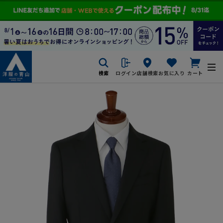
検索
ログイン
店舗検索
お気に入り
カート