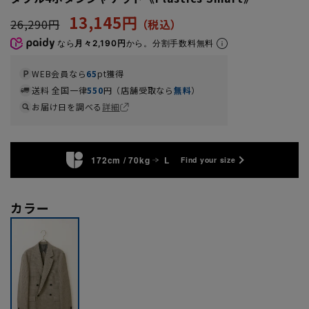
13,145円
26,290円
なら
月々2,190円
から。分割手数料無料
WEB会員なら
65
pt獲得
送料 全国一律
550
円（店舗受取なら
無料
）
お届け日を調べる
詳細
172cm / 70kg
L
Find your size
カラー