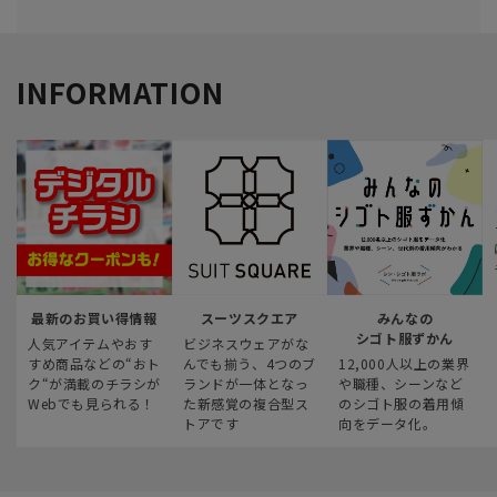
INFORMATION
最新のお買い得情報
スーツスクエア
みんなの
シゴト服ずかん
人気アイテムやおす
ビジネスウェアがな
すめ商品などの“おト
んでも揃う、4つのブ
12,000人以上の業界
ク“が満載のチラシが
ランドが一体となっ
や職種、シーンなど
Webでも見られる！
た新感覚の複合型ス
のシゴト服の着用傾
トアです
向をデータ化。