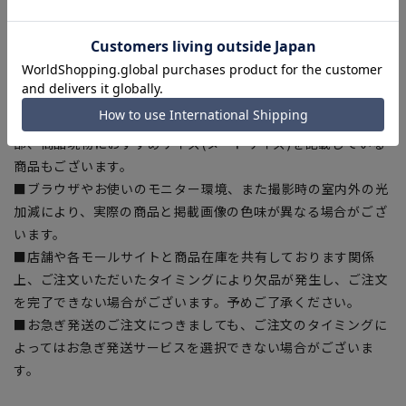
ある場合がございますので、予めご了承ください。
■ゆとり感には個人差があります。サイズ表を確認の上、ご購
入の目安としてご利用ください。
■生地や仕様・デザインにより、着用感や実際のサイズ表に若
干の誤差が生じる場合がございます。予めご了承ください。
■サイズスペックは仕上がりサイズを記載しております。一
部、商品現物におすすめサイズ(ヌードサイズ)を記載している
商品もございます。
■ブラウザやお使いのモニター環境、また撮影時の室内外の光
加減により、実際の商品と掲載画像の色味が異なる場合がござ
います。
■店舗や各モールサイトと商品在庫を共有しております関係
上、ご注文いただいたタイミングにより欠品が発生し、ご注文
を完了できない場合がございます。予めご了承ください。
■お急ぎ発送のご注文につきましても、ご注文のタイミングに
よってはお急ぎ発送サービスを選択できない場合がございま
す。