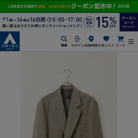
検索
ログイン
店舗検索
お気に入り
カート