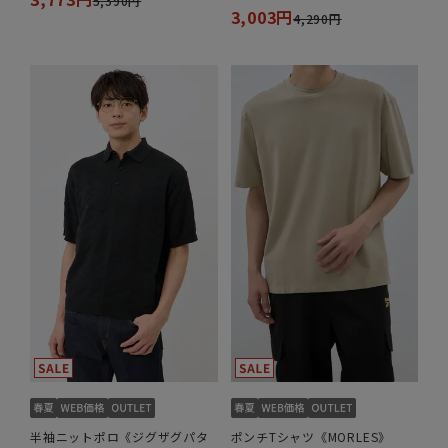
5,390円
3,003円
4,290円
半袖ニットポロ《ジグザグパタ
ポンチTシャツ《MORLES》