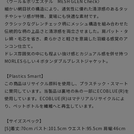
〈ウール＆ポリエステル MESH GLEN Check〉
細かい網目状の構造により、通気性に優れた清涼感のあるタッ
チやシャリ感が特徴、夏場にも快適な素材です。
クラシックなグレンチェック柄にメッシュ構造を組み合わせた
伝統的な柄の上品さと清涼感を両立させました。肩パット・タ
レ綿・毛芯を省き、柔らかさと軽さを意識した羽織る感覚のア
ンコン仕立て。
ドレス雰囲気の中にも程よい抜け感とカジュアル感を併せ持つ
MORLESらしい４ボタンダブルブレストジャケット。
【Plastics Smart】
この商品はリサイクル原料を使用し、プラスチック・スマート
に賛同しています。当製品は裏地の糸の一部にECOBLUE(R)を
使用しています。ECOBLUE(R)はマテリアルリサイクルによ
り、ペットボトルを繊維へと再生しています。
【サイズスペック】
[S]着丈:70cm バスト:101.5cm ウエスト:95.5cm 肩幅:46cm