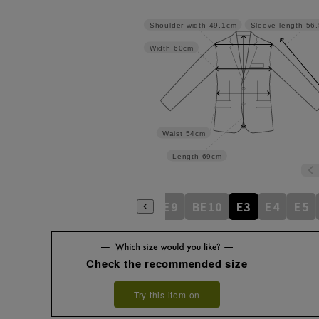
Shoulder width
49.1cm
Sleeve length
56
Width
60cm
Waist
54cm
Length
69cm
BE5
BE6
BE7
BE8
BE9
BE10
E3
E4
E5
Check the recommended size
Try this item on