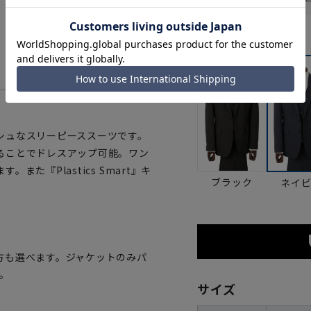
カラー
シュなスリーピーススーツです。
ることでドレスアップ可能。ワン
た『Plastics Smart』キ
ブラック
ネイ
方も選べます。ジャケットのみパ
。
サイズ