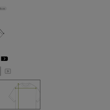
.5cm
E6
E7
E8
E9
E10
K4
K5
K6
K7
K8
K9