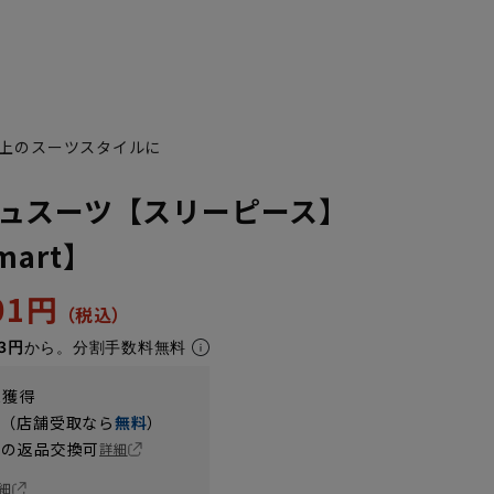
上のスーツスタイルに
ュスーツ【スリーピース】
Smart】
401円
3円
から。分割手数料無料
t獲得
円（店舗受取なら
無料
）
の返品交換可
詳細
細