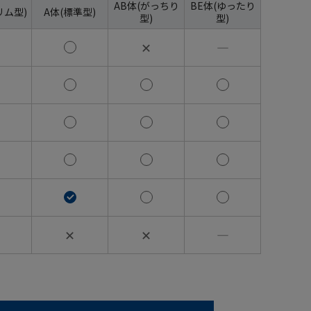
AB体(がっちり
BE体(ゆったり
リム型)
A体(標準型)
型)
型)
✕
―
✕
✕
―