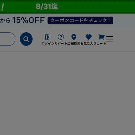
ログイン
サポート
店舗検索
お気に入り
カート