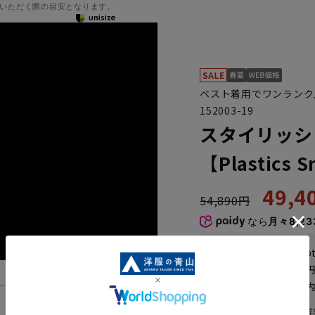
いただく際の目安となります。
ベスト着用でワンランク
152003-19
スタイリッシ
【Plastics 
49,
54,890円
なら
月々8,23
WEB会員なら
247
p
送料 全国一律
550
お届けから
8
日以内
一部対象外商品あり
機能一覧
お届け日を調べる
詳