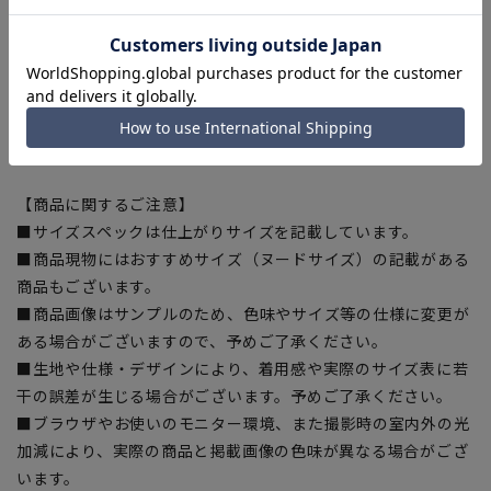
■こちらの商品はご購入時またはご購入後の裾上げが必要な商
品となります。裾上げテープは当サイトでご購入いただけま
す。
裾上げテープ:
SUSOTAPE010
※こちらの商品は在庫切れの場合がございます。
【商品に関するご注意】
■サイズスペックは仕上がりサイズを記載しています。
■商品現物にはおすすめサイズ（ヌードサイズ）の記載がある
商品もございます。
■商品画像はサンプルのため、色味やサイズ等の仕様に変更が
ある場合がございますので、予めご了承ください。
■生地や仕様・デザインにより、着用感や実際のサイズ表に若
干の誤差が生じる場合がございます。予めご了承ください。
■ブラウザやお使いのモニター環境、また撮影時の室内外の光
加減により、実際の商品と掲載画像の色味が異なる場合がござ
います。