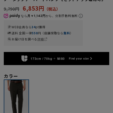
6,853円
9,790円
なら
月々1,142円
から。分割手数料無料
WEB会員なら
34
pt獲得
送料 全国一律
550
円（店舗受取なら
無料
）
お届け日を調べる
詳細
173cm / 70kg
M/80
Find your size
カラー