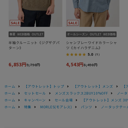
半袖クルーニット《ジグザグパ
シャンブレーワイドカラーシャ
ターン》
ツ《カイハラデニム》
5.0
（1）
6,853円
4,543円
9,790円
6,490円
ホーム
【アウトレット】トップ
【アウトレット】メンズ
【
ホーム
セットセール
メンズスラックス2BUY10%OFF
ノータ
ホーム
キャンペーン
セール会場
【アウトレット】メンズ 30
ホーム
特集
MORLES(モアレス)
パンツ
ノータックテー