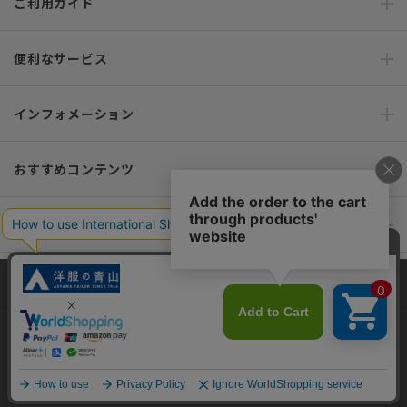
ご利用ガイド
便利なサービス
インフォメーション
おすすめコンテンツ
ポリシー・企業情報
オーダースーツなら SHITATE
当サイトでは、快適な閲覧体験とコンテンツ改善のためにCookieを使用
しています。閲覧を続けることで、Cookieの使用に同意したものとみな
します。詳細については
プライバシーポリシー
をご確認ください。
OFFICIAL SNS
同意して閉じる