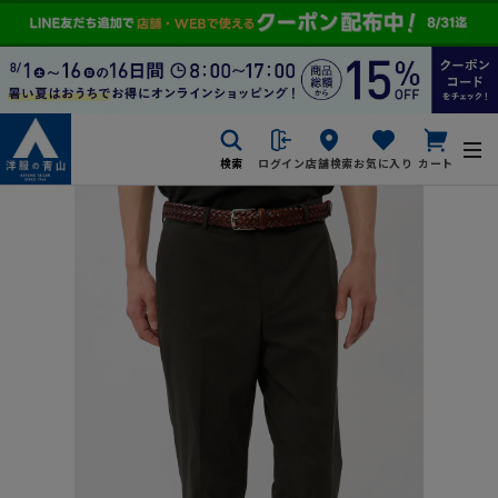
検索
ログイン
店舗検索
お気に入り
カート