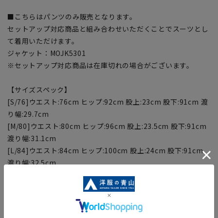
■こちらはパンツのみ販売となります。
セットアップ対応商品と組み合わせいただくことでスーツとし
て着用いただけます。
ジャケット：MOJK5301
※セットアップ対応商品は在庫切れの場合がございます。
【サイズスペック】
[S/76]ウエスト:76cm ヒップ:92cm 股上:23cm 股下:91cm 渡
り幅:29.7cm
[M/80]ウエスト:80cm ヒップ:96cm 股上:23.5cm 股下:91cm
渡り幅:31.1cm
[L/84]ウエスト:84cm ヒップ:100cm 股上:24cm 股下:91cm
渡り幅:32.5cm
[LL/88]ウエスト:88cm ヒップ:104cm 股上:24.5cm 股
下:91cm 渡り幅:33.9cm
[3L/92]ウエスト:92cm ヒップ:108cm 股上:25cm 股下:91cm
渡り幅:35.3cm