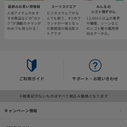
最新のお買い得情報
スーツスクエア
みんなの
シゴト服ずかん
人気アイテムやおす
ビジネスウェアがな
すめ商品などの“おト
んでも揃う、4つのブ
12,000人以上の業界
ク“が満載のチラシが
ランドが一体となっ
や職種、シーンなど
Webでも見られる！
た新感覚の複合型ス
のシゴト服の着用傾
トアです
向をデータ化。
ご利用ガイド
サポート・お問い合わせ
※税表記がないものはすべて税込み価格となります
キャンペーン情報