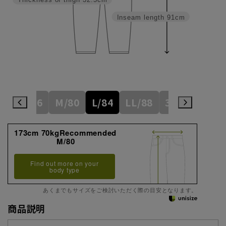
Thickness of thigh
32.5cm
Inseam length
91cm
S/76
M/80
L/84
LL/88
3L/92
173cm 70kgRecommended
M/80
Find out more on your
body type
あくまでもサイズをご検討いただく際の目安となります。
商品説明