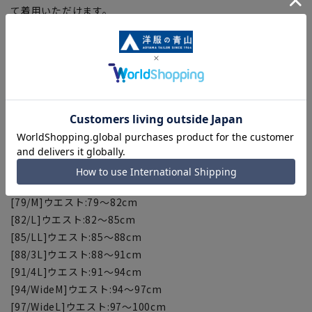
て着用いただけます。
ジャケット：AJSZ2504
※セットアップ対応商品は在庫切れの場合がございます。
【お直しについて】
こちらの商品の裾直しをする場合は店舗にて承ります。補正料
金については店舗へお問い合わせください。商品の股下以上の
長さの調節は出来ません、予めご了承ください。
【ウエスト対応サイズ】
[76/S]ウエスト:76～79cm
[79/M]ウエスト:79～82cm
[82/L]ウエスト:82～85cm
[85/LL]ウエスト:85～88cm
[88/3L]ウエスト:88～91cm
[91/4L]ウエスト:91～94cm
[94/WideM]ウエスト:94～97cm
[97/WideL]ウエスト:97～100cm