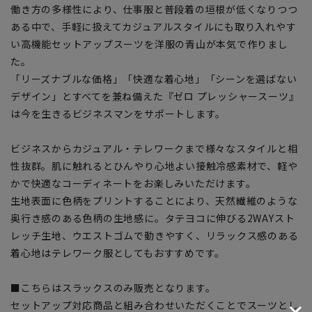
働き方の多様性により、仕事服と普段着の垣根が低くなりつつ
ある中で、手軽に扱えてカジュアルスタイルにも取り入れやす
い高機能セットアップスーツを洋服の青山が本気で作りまし
た。
「リーズナブルな価格」「快適な着心地」「シーンを選ばない
デザイン」とすべてを兼ね備えた『ゼロ プレッシャースーツ』
は今を生きるビジネスマンをサポートします。
ビジネスからカジュアル・テレワークまで様々なスタイルと相
性抜群。肌に触れるとひんやり心地よい接触冷感素材で、軽や
かで快適なコーディネートをお楽しみいただけます。
生地表面に色柄をプリントすることにより、天然繊維のような
奥行き感のある色柄の生地感に。タテヨコに伸びる2WAYスト
レッチ生地、ウエストゴムで動きやすく、リラックス感のある
着心地はテレワーク服としてもおすすめです。
■こちらはスラックスのみ販売となります。
セットアップ対応商品と組み合わせいただくことでスーツとし