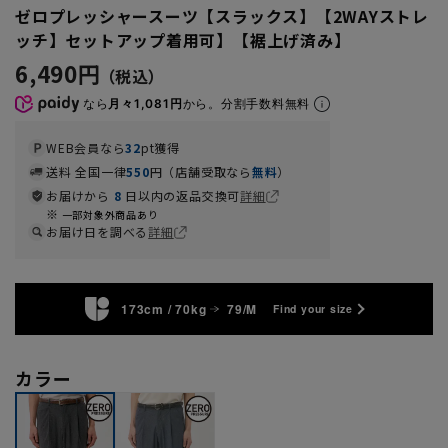
ゼロプレッシャースーツ【スラックス】【2WAYストレ
ッチ】セットアップ着用可】【裾上げ済み】
6,490円
なら
月々1,081円
から。分割手数料無料
WEB会員なら
32
pt獲得
送料 全国一律
550
円（店舗受取なら
無料
）
お届けから
8
日以内の返品交換可
詳細
一部対象外商品あり
お届け日を調べる
詳細
173cm / 70kg
79/M
Find your size
カラー