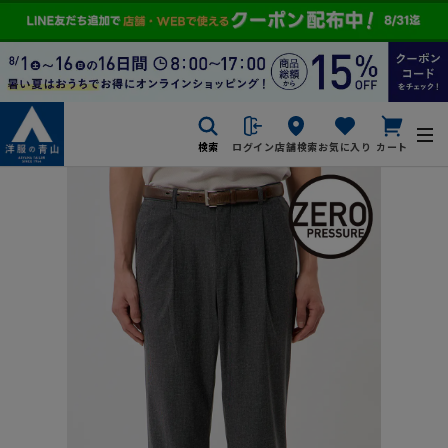
検索
ログイン
店舗検索
お気に入り
カート