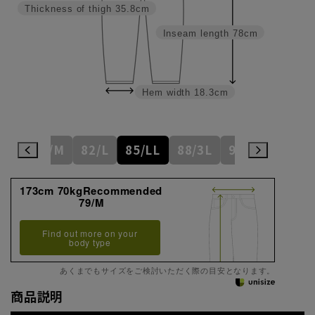
Thickness of thigh
35.8cm
Inseam length
78cm
Hem width
18.3cm
6/S
79/M
82/L
85/LL
88/3L
91/4L
94
173cm 70kgRecommended
79/M
Find out more on your
body type
あくまでもサイズをご検討いただく際の目安となります。
商品説明