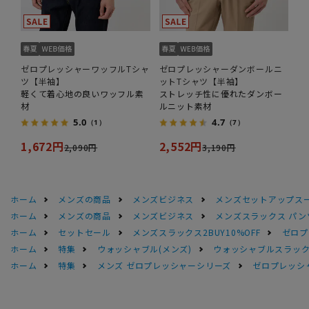
ゼロプレッシャーワッフルTシャ
ゼロプレッシャーダンボールニ
ツ【半袖】
ットTシャツ【半袖】
軽くて着心地の良いワッフル素
ストレッチ性に優れたダンボー
材
ルニット素材
5.0
4.7
（1）
（7）
1,672円
2,552円
2,090円
3,190円
ホーム
メンズの商品
メンズビジネス
メンズセットアップス
ホーム
メンズの商品
メンズビジネス
メンズスラックス パン
ホーム
セットセール
メンズスラックス2BUY10%OFF
ゼロプ
ホーム
特集
ウォッシャブル(メンズ)
ウォッシャブルスラック
ホーム
特集
メンズ ゼロプレッシャーシリーズ
ゼロプレッシ