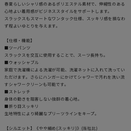
春夏らしいシャリ感のあるポリエステル素材で、伸縮性のある
心地よい着用感がビジネススタイルをサポートします。
スラックスもスマートなワンタック仕様、スッキリ感を損なわ
ず程よいゆとりを与えます。
【仕様・機能】
■ツーパンツ
スラックスを交互に使用することで、スーツ長持ち。
■ウォッシャブル
家庭で洗濯機による洗濯が可能、洗濯ネットに入れて洗ってい
ただけます。さらにハンガーにかけてシャワーで汚れを洗い流
すシャワークリーンも可能です。
■ストレッチ
身体の動きを阻害しない抜群の着心地。
■折り目スッキリ
生地特性により綺麗なプリーツラインをキープ。
【シルエット】《やや細め(スッキリ)》(当社比)