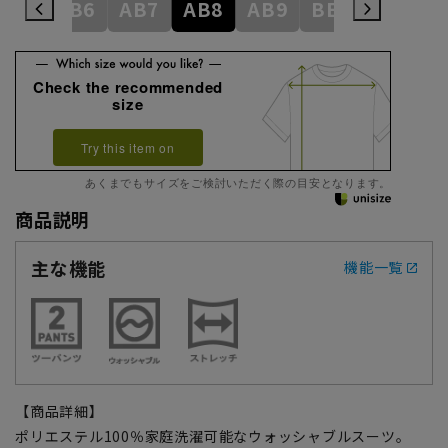
AB5
AB6
AB7
AB8
AB9
BE3
BE4
Check the recommended
size
Try this item on
あくまでもサイズをご検討いただく際の目安となります。
商品説明
主な機能
機能一覧
【商品詳細】
ポリエステル100％家庭洗濯可能なウォッシャブルスーツ。