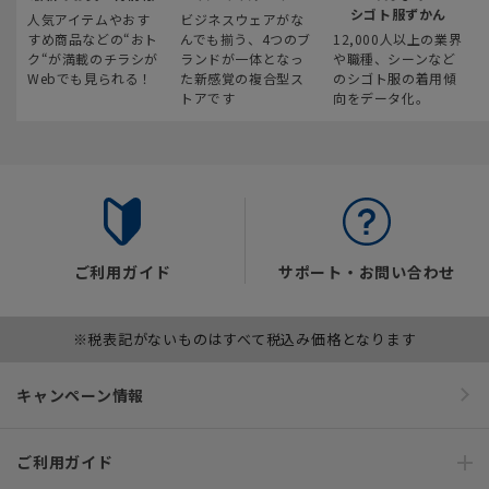
シゴト服ずかん
人気アイテムやおす
ビジネスウェアがな
すめ商品などの“おト
んでも揃う、4つのブ
12,000人以上の業界
ク“が満載のチラシが
ランドが一体となっ
や職種、シーンなど
Webでも見られる！
た新感覚の複合型ス
のシゴト服の着用傾
トアです
向をデータ化。
ご利用ガイド
サポート・お問い合わせ
※税表記がないものはすべて税込み価格となります
キャンペーン情報
ご利用ガイド