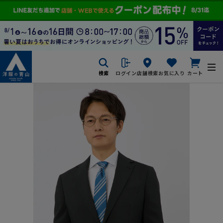
検索
ログイン
店舗検索
お気に入り
カート