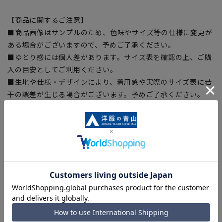
【商品に関するご注意】
■商品画像はサンプルのため、色味やサイズ等の仕様に変更が
ある場合がございますので、予めご了承ください。
■ゆとり感には個人差があります。サイズ表を確認の上、ご購
入の目安としてご利用ください。
■生地や仕様・デザインにより、着用感や実際のサイズ表に若
干の誤差が生じる場合がございます。予めご了承ください。
■サイズスペックは仕上がりサイズを記載しております。一
部、商品現物におすすめサイズ(ヌードサイズ)を記載している
商品もございます。
■ブラウザやお使いのモニター環境、また撮影時の室内外の光
加減により、実際の商品と掲載画像の色味が異なる場合がござ
います。
■店舗や各モールサイトと商品在庫を共有しております関係
上、ご注文いただいたタイミングにより欠品が発生し、ご注文
を完了できない場合がございます。予めご了承ください。
■お急ぎ発送のご注文につきましても、ご注文のタイミングに