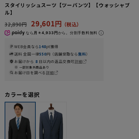
スタイリッシュスーツ【ツーパンツ】【ウォッシャブ
ル】
29,601円
32,890円
なら
月々4,933円
から。分割手数料無料
WEB会員なら
148
pt獲得
送料 全国一律
550
円（店舗受取なら
無料
）
お届けから
8
日以内の返品交換可
詳細
一部対象外商品あり
お届け日を調べる
詳細
カラーを選択