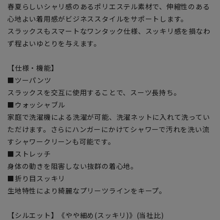
春夏らしいシャリ感のあるポリエステル素材で、伸縮性のある
心地よい着用感がビジネススタイルをサポートします。
スラックスもスマートなワンタック仕様、スッキリ感を損なわ
ず程よいゆとりを与えます。
【仕様・機能】
■ツーパンツ
スラックスを交互に使用することで、スーツ長持ち。
■ウォッシャブル
家庭で洗濯機による洗濯が可能、洗濯ネットに入れて洗ってい
ただけます。さらにハンガーにかけてシャワーで汚れを洗い流
すシャワークリーンも可能です。
■ストレッチ
身体の動きを阻害しない抜群の着心地。
■折り目スッキリ
生地特性により綺麗なプリーツラインをキープ。
【シルエット】《やや細め(スッキリ)》(当社比)