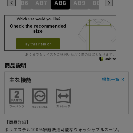
AB5
AB6
AB7
AB8
AB9
BE3
BE4
Check the recommended
size
Try this item on
あくまでもサイズをご検討いただく際の目安となります。
商品説明
主な機能
機能一覧
【商品詳細】
ポリエステル100％家庭洗濯可能なウォッシャブルスーツ。