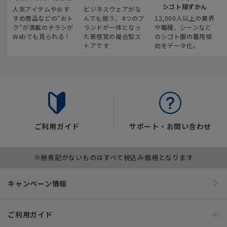
シゴト服ずかん
人気アイテムやおす
ビジネスウェアがな
すめ商品などの“おト
んでも揃う、4つのブ
12,000人以上の業界
ク“が満載のチラシが
ランドが一体となっ
や職種、シーンなど
Webでも見られる！
た新感覚の複合型ス
のシゴト服の着用傾
トアです
向をデータ化。
ご利用ガイド
サポート・お問い合わせ
※税表記がないものはすべて税込み価格となります
キャンペーン情報
ご利用ガイド