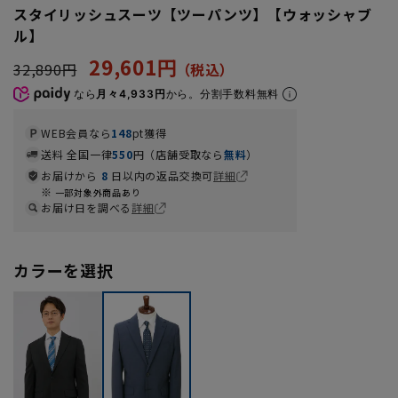
スタイリッシュスーツ【ツーパンツ】【ウォッシャブ
ル】
29,601円
32,890円
なら
月々4,933円
から。分割手数料無料
WEB会員なら
148
pt獲得
送料 全国一律
550
円（店舗受取なら
無料
）
お届けから
8
日以内の返品交換可
詳細
一部対象外商品あり
お届け日を調べる
詳細
カラーを選択