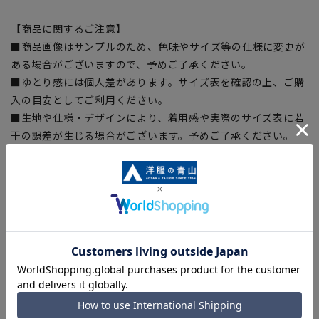
【商品に関するご注意】
■商品画像はサンプルのため、色味やサイズ等の仕様に変更が
ある場合がございますので、予めご了承ください。
■ゆとり感には個人差があります。サイズ表を確認の上、ご購
入の目安としてご利用ください。
■生地や仕様・デザインにより、着用感や実際のサイズ表に若
干の誤差が生じる場合がございます。予めご了承ください。
■サイズスペックは仕上がりサイズを記載しております。一
部、商品現物におすすめサイズ(ヌードサイズ)を記載している
商品もございます。
■ブラウザやお使いのモニター環境、また撮影時の室内外の光
加減により、実際の商品と掲載画像の色味が異なる場合がござ
います。
■店舗や各モールサイトと商品在庫を共有しております関係
上、ご注文いただいたタイミングにより欠品が発生し、ご注文
を完了できない場合がございます。予めご了承ください。
■お急ぎ発送のご注文につきましても、ご注文のタイミングに