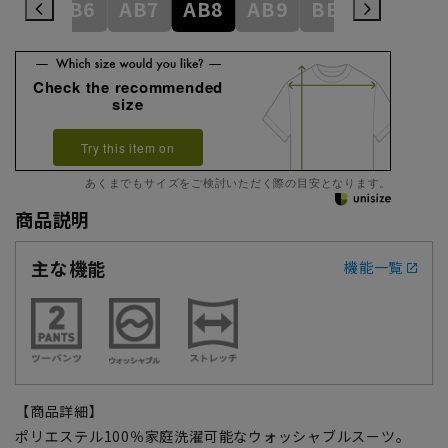
AB5
AB6
AB7
AB8
AB9
BE3
BE4
Check the recommended
size
Try this item on
あくまでもサイズをご検討いただく際の目安となります。
商品説明
主な機能
機能一覧
【商品詳細】
ポリエステル100％家庭洗濯可能なウォッシャブルスーツ。