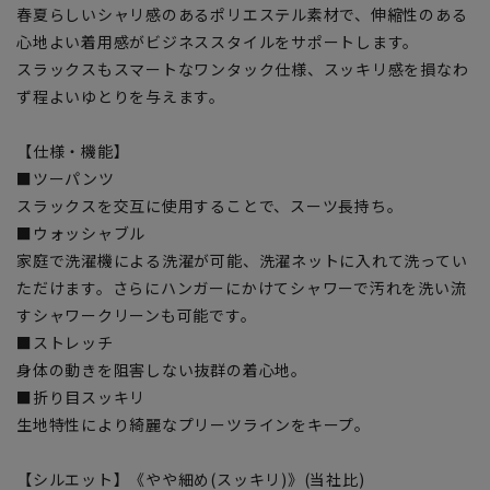
春夏らしいシャリ感のあるポリエステル素材で、伸縮性のある
心地よい着用感がビジネススタイルをサポートします。
スラックスもスマートなワンタック仕様、スッキリ感を損なわ
ず程よいゆとりを与えます。
【仕様・機能】
■ツーパンツ
スラックスを交互に使用することで、スーツ長持ち。
■ウォッシャブル
家庭で洗濯機による洗濯が可能、洗濯ネットに入れて洗ってい
ただけます。さらにハンガーにかけてシャワーで汚れを洗い流
すシャワークリーンも可能です。
■ストレッチ
身体の動きを阻害しない抜群の着心地。
■折り目スッキリ
生地特性により綺麗なプリーツラインをキープ。
【シルエット】《やや細め(スッキリ)》(当社比)