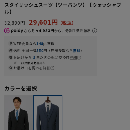
スタイリッシュスーツ【ツーパンツ】【ウォッシャブ
ル】
29,601円
32,890円
なら
月々4,933円
から。分割手数料無料
WEB会員なら
148
pt獲得
送料 全国一律
550
円（店舗受取なら
無料
）
お届けから
8
日以内の返品交換可
詳細
一部対象外商品あり
お届け日を調べる
詳細
カラーを選択