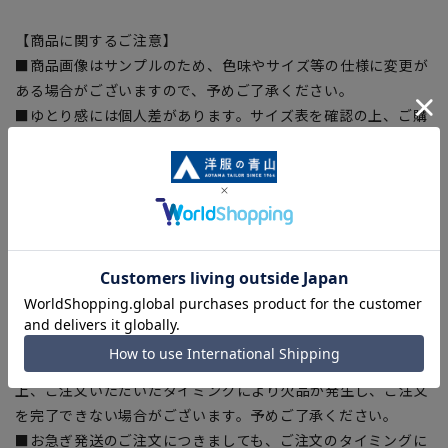
【商品に関するご注意】
■商品画像はサンプルのため、色味やサイズ等の仕様に変更が
ある場合がございますので、予めご了承ください。
■ゆとり感には個人差があります。サイズ表を確認の上、ご購
入の目安としてご利用ください。
■生地や仕様・デザインにより、着用感や実際のサイズ表に若
干の誤差が生じる場合がございます。予めご了承ください。
■サイズスペックは仕上がりサイズを記載しております。一
部、商品現物におすすめサイズ(ヌードサイズ)を記載している
商品もございます。
■ブラウザやお使いのモニター環境、また撮影時の室内外の光
加減により、実際の商品と掲載画像の色味が異なる場合がござ
います。
■店舗や各モールサイトと商品在庫を共有しております関係
上、ご注文いただいたタイミングにより欠品が発生し、ご注文
を完了できない場合がございます。予めご了承ください。
■お急ぎ発送のご注文につきましても、ご注文のタイミングに