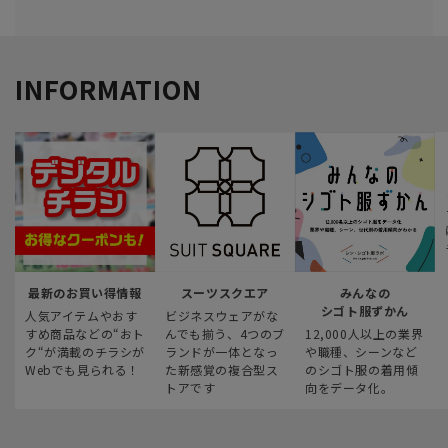
INFORMATION
最新のお買い得情報
スーツスクエア
みんなの
シゴト服ずかん
人気アイテムやおす
ビジネスウェアがな
すめ商品などの“おト
んでも揃う、4つのブ
12,000人以上の業界
ク“が満載のチラシが
ランドが一体となっ
や職種、シーンなど
Webでも見られる！
た新感覚の複合型ス
のシゴト服の着用傾
トアです
向をデータ化。