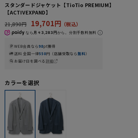
スタンダードジャケット【TioTio PREMIUM】
【ACTIVEXPAND】
19,701円
21,890円
なら
月々3,283円
から。分割手数料無料
WEB会員なら
98
pt獲得
送料 全国一律
550
円（店舗受取なら
無料
）
お届け日を調べる
詳細
カラーを選択