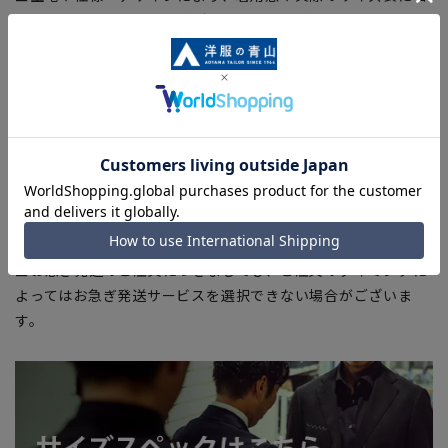
干の誤差が生じる場合がございます。予めご了承ください。
■サイズスペックは仕上がりサイズを記載しております。一
部、商品現物におすすめサイズ(ヌードサイズ)を記載している
商品もございます。
■ブラウザやお使いのモニター環境、また撮影時の室内外の光
加減により、実際の商品と掲載画像の色味が異なる場合がござ
います。
■店舗や各モールサイトと商品在庫を共有しております関係
上、ご注文いただいたタイミングにより欠品が発生し、ご注文
を完了できない場合がございます。予めご了承ください。
■お急ぎ発送のご注文につきましても、ご注文のタイミングに
よってはお急ぎ発送サービスを選択できない場合がございま
す。