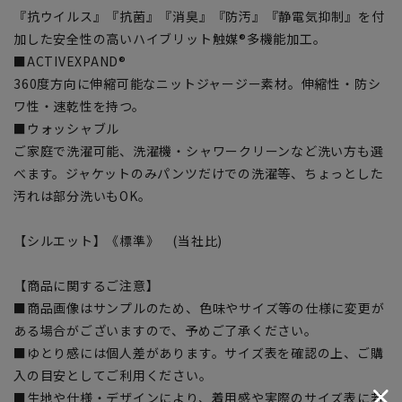
『抗ウイルス』『抗菌』『消臭』『防汚』『静電気抑制』を付
加した安全性の高いハイブリット触媒®多機能加工。
■ACTIVEXPAND®
360度方向に伸縮可能なニットジャージー素材。伸縮性・防シ
ワ性・速乾性を持つ。
■ウォッシャブル
ご家庭で洗濯可能、洗濯機・シャワークリーンなど洗い方も選
べます。ジャケットのみパンツだけでの洗濯等、ちょっとした
汚れは部分洗いもOK。
【シルエット】《標準》 (当社比)
【商品に関するご注意】
■商品画像はサンプルのため、色味やサイズ等の仕様に変更が
ある場合がございますので、予めご了承ください。
■ゆとり感には個人差があります。サイズ表を確認の上、ご購
入の目安としてご利用ください。
■生地や仕様・デザインにより、着用感や実際のサイズ表に若