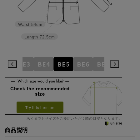
Waist
54cm
Length
72.5cm
AB8
BE3
BE4
BE5
BE6
BE7
BE8
E
Check the recommended
size
Try this item on
あくまでもサイズをご検討いただく際の目安となります。
商品説明