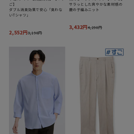
ご】
サラっとした爽やかな素材感の
ダブル消臭効果で安心「臭わな
鹿の子編みニット
いTシャツ」
3,432円
4,290円
2,552円
3,190円