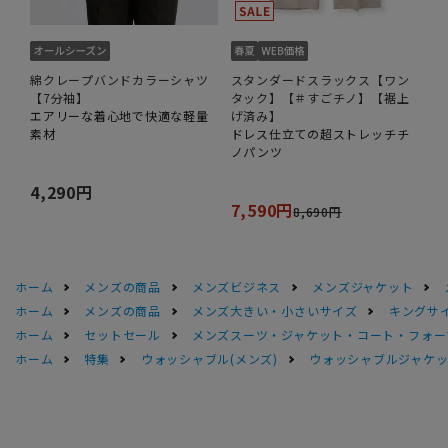
綿クレープバンドカラーシャツ
スタンダードスラックス【ワン
【7分袖】
タック】【＃すごチノ】【裾上
エアリーな着心地で快適な軽量
げ済み】
素材
ドレス仕立ての超ストレッチチ
ノパンツ
4,290円
7,590円
8,690円
ホーム
メンズの商品
メンズビジネス
メンズジャケット
ホーム
メンズの商品
メンズ大きい・小さいサイズ
キングサイ
ホーム
セットセール
メンズスーツ・ジャケット・コート・フォーマル
ホーム
特集
ウォッシャブル(メンズ)
ウォッシャブルジャケッ