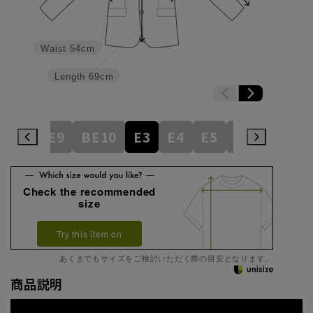
Waist
54cm
Length
69cm
BE8
BE9
BE10
E3
E4
E5
E6
E7
E
Check the recommended
size
Try this item on
あくまでもサイズをご検討いただく際の目安となります。
商品説明