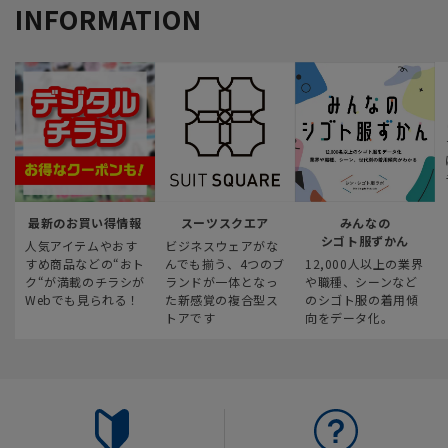
INFORMATION
最新のお買い得情報
スーツスクエア
みんなの
シゴト服ずかん
人気アイテムやおす
ビジネスウェアがな
すめ商品などの“おト
んでも揃う、4つのブ
12,000人以上の業界
ク“が満載のチラシが
ランドが一体となっ
や職種、シーンなど
Webでも見られる！
た新感覚の複合型ス
のシゴト服の着用傾
トアです
向をデータ化。