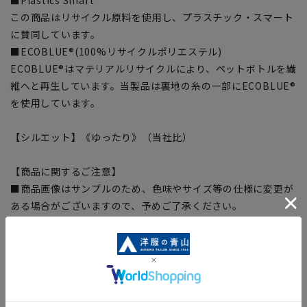
この商品はリサイクル原料を使用し、プラスチック・スマート
に賛同しています。
■ECOBLUE®(100%リサイクルポリエステル)
ECOBLUE®はマテリアルリサイクルにより、ペットボトルを繊
維へと再生しています。当製品は裏地の糸の一部にECOBLUE®
を使用しています。
【シルエット】《ゆったり》（当社比）
【商品に関するご注意】
■商品画像はサンプルのため、色味やサイズ等の仕様に変更が
ある場合がございますので、予めご了承ください。
■ゆとり感には個人差があります。サイズ表を確認の上、ご購
入の目安としてご利用ください。
■生地や仕様・デザインにより、着用感や実際のサイズ表に若
干の誤差が生じる場合がございます。予めご了承ください。
■サイズスペックは仕上がりサイズを記載しております。一