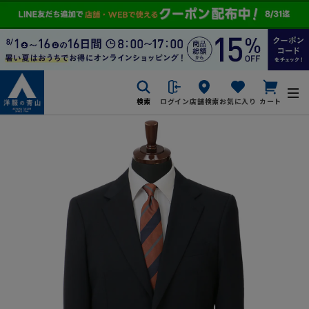
検索
ログイン
店舗検索
お気に入り
カート