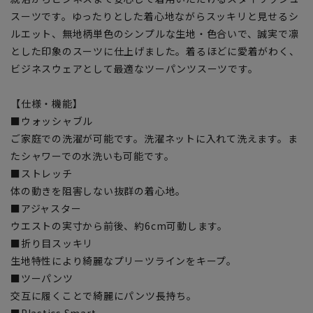
スーツです。ゆったりとした着心地ながらスッキリと見せるシ
ルエット、無地柄単色のシンプルな生地・色合いで、誠実で凛
とした印象のスーツに仕上げました。着るほどに愛着がわく、
ビジネスウェアとして最適なツーパンツスーツです。
【仕様・機能】
■ウォッシャブル
ご家庭での洗濯が可能です。洗濯ネットに入れて洗えます。ま
たシャワーでの水洗いも可能です。
■ストレッチ
体の動きを阻害しない抜群の着心地。
■アジャスター
ウエストの実寸から前後、約6cm可動します。
■折り目スッキリ
生地特性により綺麗なプリーツラインをキープ。
■ツーパンツ
交互に履くことで綺麗にパンツ長持ち。
■Plastics Smart