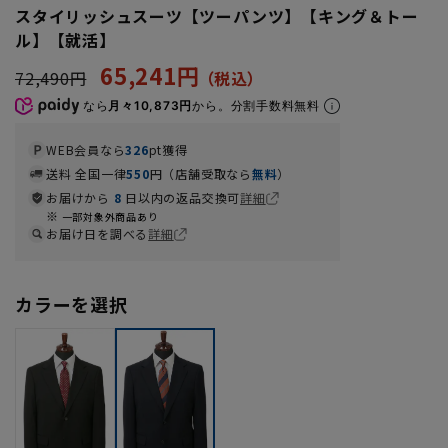
スタイリッシュスーツ【ツーパンツ】【キング＆トー
ル】【就活】
65,241円
72,490円
なら
月々10,873円
から。分割手数料無料
WEB会員なら
326
pt獲得
送料 全国一律
550
円（店舗受取なら
無料
）
お届けから
8
日以内の返品交換可
詳細
一部対象外商品あり
お届け日を調べる
詳細
カラーを選択