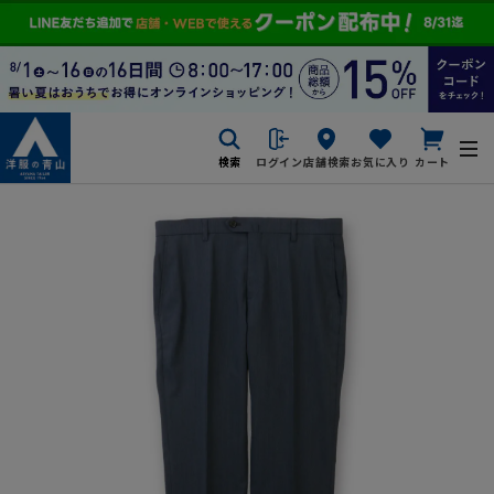
検索
ログイン
店舗検索
お気に入り
カート