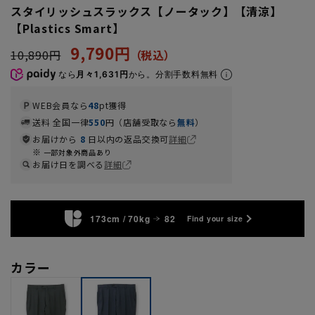
スタイリッシュスラックス【ノータック】【清涼】
【Plastics Smart】
9,790円
10,890円
なら
月々1,631円
から。分割手数料無料
WEB会員なら
48
pt獲得
送料 全国一律
550
円（店舗受取なら
無料
）
お届けから
8
日以内の返品交換可
詳細
一部対象外商品あり
お届け日を調べる
詳細
173cm / 70kg
82
Find your size
カラー