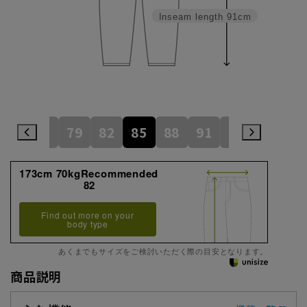
Inseam length
91cm
76
79
82
85
88
91
94
97
173cm 70kgRecommended
82
Find out more on your
body type
あくまでもサイズをご検討いただく際の目安となります。
商品説明