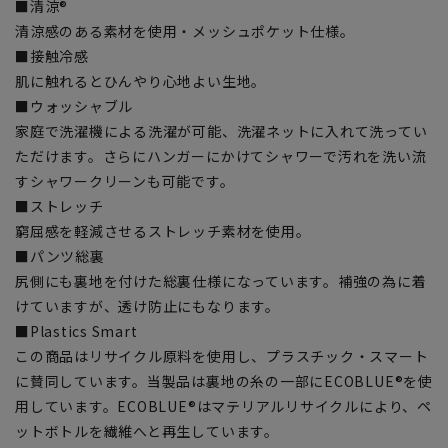
■清涼®
清涼感のある素材を使用・メッシュポケット仕様。
■接触冷感
肌に触れるとひんやり心地よい生地。
■ウォッシャブル
家庭で洗濯機による洗濯が可能、洗濯ネットに入れて洗ってい
ただけます。さらにハンガーにかけてシャワーで汚れを洗い流
すシャワークリーンも可能です。
■ストレッチ
窮屈感を軽減させるストレッチ素材を使用。
■パンツ総裏
尻側にも裏地を付けた総裏仕様になっています。補強の為に着
けていますが、透け防止にもなります。
■Plastics Smart
この商品はリサイクル原料を使用し、プラスチック・スマート
に賛同しています。当製品は裏地の糸の一部にECOBLUE®を使
用しています。ECOBLUE®はマテリアルリサイクルにより、ペ
ットボトルを繊維へと再生しています。