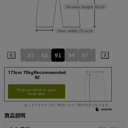
Inseam length
91cm
Hem width
23.4cm
79
82
85
88
91
94
97
100
105
173cm 70kgRecommended
82
Find out more on your
body type
あくまでもサイズをご検討いただく際の目安となります。
商品説明