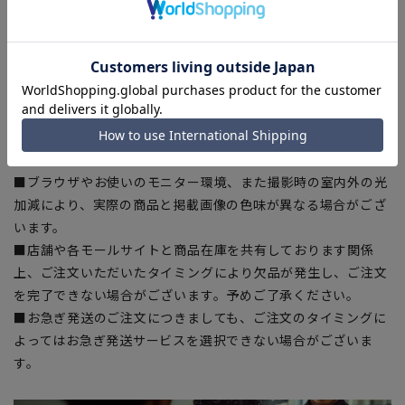
ある場合がございますので、予めご了承ください。
■ゆとり感には個人差があります。サイズ表を確認の上、ご購
入の目安としてご利用ください。
■生地や仕様・デザインにより、着用感や実際のサイズ表に若
干の誤差が生じる場合がございます。予めご了承ください。
■サイズスペックは仕上がりサイズを記載しております。一
部、商品現物におすすめサイズ(ヌードサイズ)を記載している
商品もございます。
■ブラウザやお使いのモニター環境、また撮影時の室内外の光
加減により、実際の商品と掲載画像の色味が異なる場合がござ
います。
■店舗や各モールサイトと商品在庫を共有しております関係
上、ご注文いただいたタイミングにより欠品が発生し、ご注文
を完了できない場合がございます。予めご了承ください。
■お急ぎ発送のご注文につきましても、ご注文のタイミングに
よってはお急ぎ発送サービスを選択できない場合がございま
す。