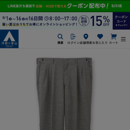
検索
ログイン
店舗検索
お気に入り
カート