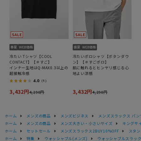
冷たい Tシャツ【COOL
冷たいポロシャツ【ボタンダウ
CONTACT】【＃すご】
ン】【＃すごポロ】
インナー生地はQ-MAX0.3以上の
肌に触れるとヒンヤリ感じる心
超接触冷感
地よい涼感
4.0
（1）
3,432円
3,432円
4,290円
4,290円
ホーム
メンズの商品
メンズビジネス
メンズスラックス パン
ホーム
メンズの商品
メンズ大きい・小さいサイズ
キングサイ
ホーム
セットセール
メンズスラックス2BUY10%OFF
スタン
ホーム
特集
ウォッシャブル(メンズ)
ウォッシャブルスラック