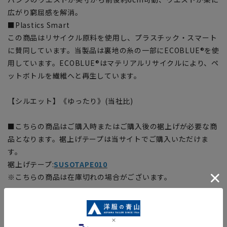
広がり窮屈感を解消。
■Plastics Smart
この商品はリサイクル原料を使用し、プラスチック・スマート
に賛同しています。当製品は裏地の糸の一部にECOBLUE®を使
用しています。ECOBLUE®はマテリアルリサイクルにより、ペ
ットボトルを繊維へと再生しています。
【シルエット】《ゆったり》(当社比)
■こちらの商品はご購入時またはご購入後の裾上げが必要な商
品となります。裾上げテープは当サイトでご購入いただけま
す。
裾上げテープ:
SUSOTAPE010
※こちらの商品は在庫切れの場合がございます。
【商品に関するご注意】
■商品画像はサンプルのため、色味やサイズ等の仕様に変更が