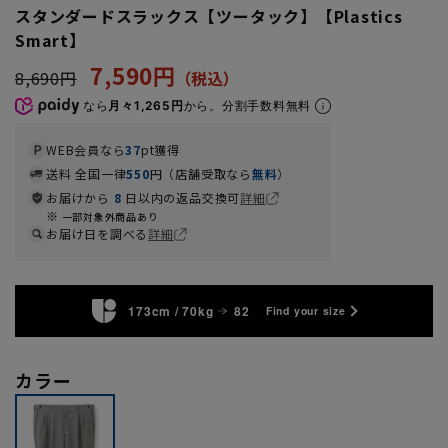
スタンダードスラックス【ツータック】【Plastics
Smart】
7,590円
8,690円
なら
月々1,265円
から。分割手数料無料
WEB会員なら
37
pt獲得
送料 全国一律
550
円（店舗受取なら
無料
）
お届けから
8
日以内の返品交換可
詳細
一部対象外商品あり
お届け日を調べる
詳細
173cm / 70kg
82
Find your size
カラー