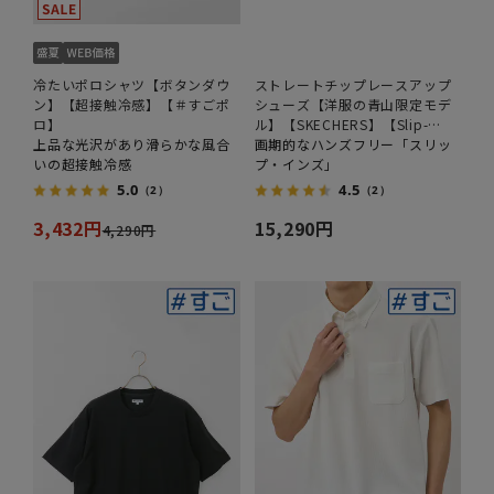
冷たいポロシャツ【ボタンダウ
ストレートチップレースアップ
ン】【超接触冷感】【＃すごポ
シューズ【洋服の青山限定モデ
ロ】
ル】【SKECHERS】【Slip-
上品な光沢があり滑らかな風合
ins】
画期的なハンズフリー「スリッ
いの超接触冷感
プ・インズ」
5.0
4.5
（2）
（2）
3,432円
15,290円
4,290円