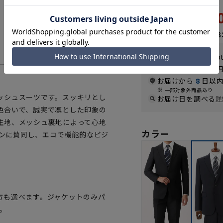
39,
43,890円
なら
月々6,58
WEB会員なら
197
p
送料 全国一律
550
お届けから
8
日以内
一部対象外商品あり
ッシュスーツです。スッキリとし
お届け日を調べる
詳
色合いで、誠実で凛とした印象の
生地、メッシュ裏地によって心地
カラー
ンペーンに賛同し、エコで機能的なビジ
方も選べます。ジャケットのみパ
。