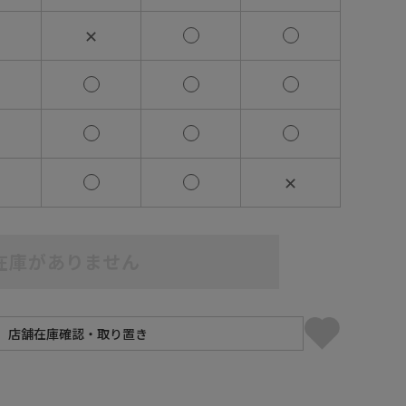
✕
✕
在庫がありません
】