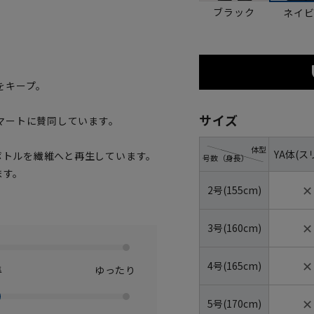
ブラック
ネイ
をキープ。
サイズ
マートに賛同しています。
体型
YA体(ス
トボトルを繊維へと再生しています。
号数（身長）
ます。
✕
2号(155cm)
✕
3号(160cm)
✕
4号(165cm)
準
ゆったり
✕
5号(170cm)