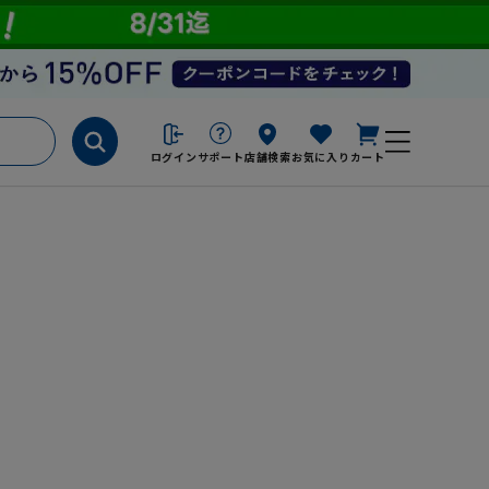
ログイン
サポート
店舗検索
お気に入り
カート