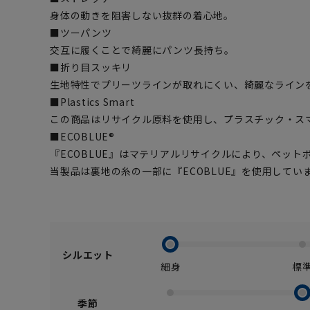
身体の動きを阻害しない抜群の着心地。
■ツーパンツ
交互に履くことで綺麗にパンツ長持ち。
■折り目スッキリ
生地特性でプリーツラインが取れにくい、綺麗なライン
■Plastics Smart
この商品はリサイクル原料を使用し、プラスチック・ス
■ECOBLUE®
『ECOBLUE』はマテリアルリサイクルにより、ペッ
当製品は裏地の糸の一部に『ECOBLUE』を使用してい
シルエット
細身
標
季節