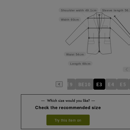
Shoulder width
49.1cm
Sleeve length
56
Width
60cm
Waist
54cm
Length
69cm
BE5
BE6
BE7
BE8
BE9
BE10
E3
E4
E5
Check the recommended size
Try this item on