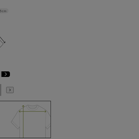
.5cm
E6
E7
E8
E9
E10
K4
K5
K6
K7
K8
K9