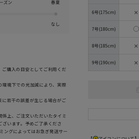
ーズン
春夏
✕
6号(175cm)
なし
7号(180cm)
✕
8号(185cm)
✕
9号(190cm)
、ご購入の目安としてご利用くだ
の環境下での光加減により、実際
表に若干の誤差が生じる場合がご
関係上、ご注文いただいたタイミ
ございます。予めご了承くださ
イミングによってはお急ぎ発送サー
【
アイコンについて