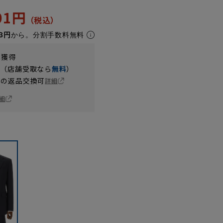
501円
3円
から。分割手数料無料
t獲得
円（店舗受取なら
無料
）
の返品交換可
詳細
細