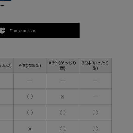
ビー
Find your size
AB体(がっちり
BE体(ゆったり
リム型)
A体(標準型)
型)
型)
―
―
―
✕
―
✕