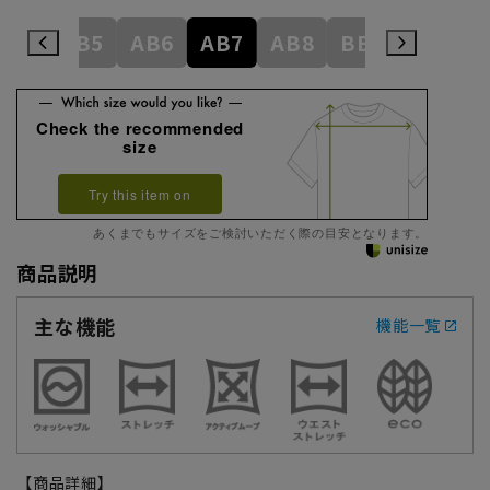
AB4
AB5
AB6
AB7
AB8
BE3
BE4
Check the recommended
size
Try this item on
あくまでもサイズをご検討いただく際の目安となります。
商品説明
主な機能
機能一覧
【商品詳細】