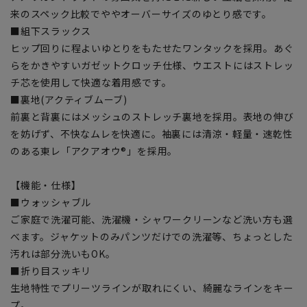
来のスペック比較でややオーバーサイズのゆとり感です。
■組下スラックス
ヒップ回りに程よいゆとりをもたせたワンタックを採用。あぐ
らをかきやすいガゼットクロッチ仕様、ウエストにはストレッ
チ芯を使用して快適な着用感です。
■裏地(アクティブムーブ)
前裏と背裏にはメッシュのストレッチ裏地を採用。表地の伸び
を妨げず、不快なムレを快適に。袖裏には清涼・軽量・速乾性
のある東レ「アクアオウ®」を採用。
【機能・仕様】
■ウォッシャブル
ご家庭で洗濯可能、洗濯機・シャワークリーンなど洗い方も選
べます。ジャケットのみパンツだけでの洗濯等、ちょっとした
汚れは部分洗いもOK。
■折り目スッキリ
生地特性でプリーツラインが取れにくい、綺麗なラインをキー
プ。