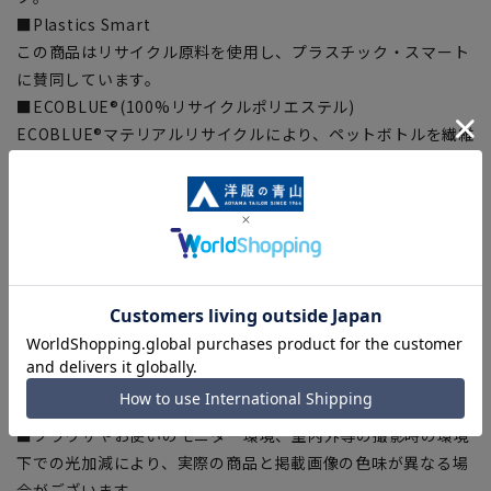
■Plastics Smart
この商品はリサイクル原料を使用し、プラスチック・スマート
に賛同しています。
■ECOBLUE®(100%リサイクルポリエステル)
ECOBLUE®マテリアルリサイクルにより、ペットボトルを繊維
へと再生しています。当製品は裏地の糸の一部にECOBLUE®を
使用しています。
【シルエット】《やや細身(スッキリ)》(当社比)
【商品に関するご注意】
■商品画像はサンプルのため、色味やサイズ等の仕様に変更が
ある場合がございますので、予めご了承ください。
■ゆとり感には個人差があります。サイズ表を確認の上、ご購
入の目安としてご利用ください。
■ブラウザやお使いのモニター環境、室内外等の撮影時の環境
下での光加減により、実際の商品と掲載画像の色味が異なる場
合がございます。