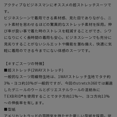
アクティブなビジネスマンにオススメの超ストレッチスーツで
す。
ビジネスシーンで着用できる素材感、見た目でありながら、ニ
ット素材を思わせるほどの驚異的なストレッチ素材を採用。伸
び率が良い事で着た時のストレスを軽減することができ、シワ
になりにくく長時間の着用も安心。ビジネスシーンでも充分に
見劣りすることがないシルエットや機能を兼ね備え、快適に気
軽に着用のできる今までにない体感のスーツです。
【＃すごスーツの特徴】
■超ストレッチ(2WAYストレッチ)
一般的なスーツ用織物生地は、1WAYストレッチ生地でタテ約
3%・ヨコ約10%が一般的ですが、今回のstretch360では厳選
したデニールのウールとポリエステルウールの混紡糸に
TEXBRID®を使用することでタテ方向11%～、ヨコ方向13%
～の伸長率を有します。
■型紙
アメリカントラッドの雰囲気を持たせた新しい型紙を採用。従