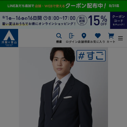
検索
ログイン
店舗検索
お気に入り
カート