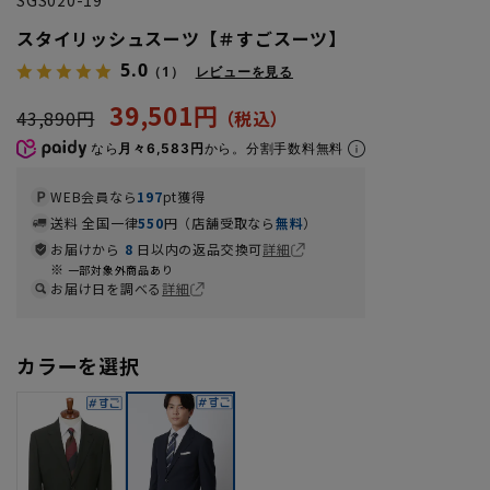
スタイリッシュスーツ【＃すごスーツ】
5.0
（1）
レビューを見る
39,501円
43,890円
なら
月々6,583円
から。分割手数料無料
WEB会員なら
197
pt獲得
送料 全国一律
550
円（店舗受取なら
無料
）
お届けから
8
日以内の返品交換可
詳細
一部対象外商品あり
お届け日を調べる
詳細
カラーを選択