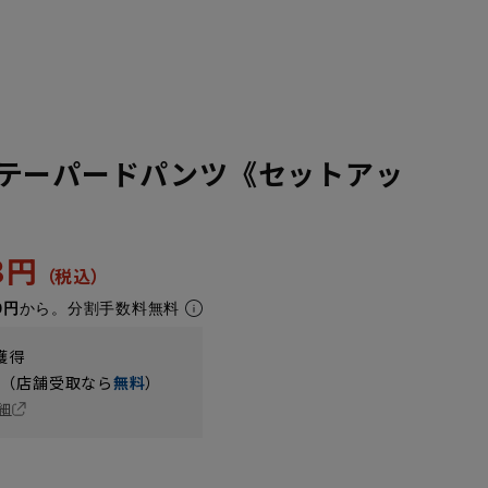
テーパードパンツ《セットアッ
23円
0円
から。分割手数料無料
獲得
円（店舗受取なら
無料
）
細