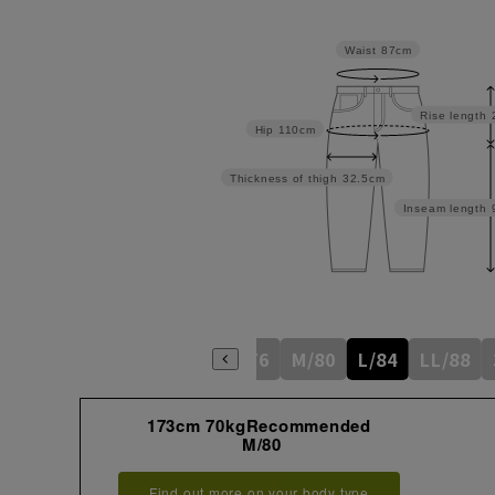
Waist
87cm
Rise length
Hip
110cm
Thickness of thigh
32.5cm
Inseam length
S/76
M/80
L/84
LL/88
173cm 70kgRecommended
M/80
Find out more on your body type