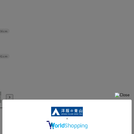
24cm
91cm
3L/92