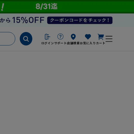
ログイン
サポート
店舗検索
お気に入り
カート