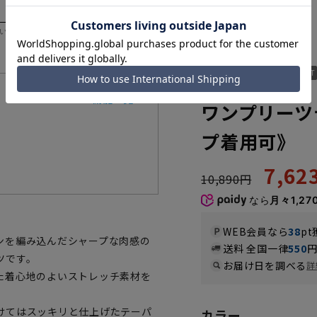
いただく際の目安となります。
MOPT5307-91
機能一覧
ワンプリーツ
プ着用可》
7,6
10,890円
なら
月々1,27
WEB会員なら
38
pt
ンを編み込んだシャープな肉感の
送料 全国一律
550
ツです。
お届け日を調べる
詳
た着心地のよいストレッチ素材を
けてはスッキリと仕上げたテーパ
カラー