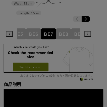
Waist
56cm
Length
77cm
BE4
BE5
BE6
BE7
BE8
BE9
BE10
Check the recommended
size
Try this item on
あくまでもサイズをご検討いただく際の目安となります。
商品説明