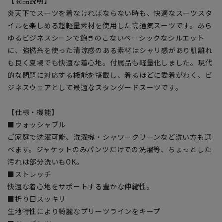
【商品説明】
炎天下でスーツを着なければならない時も、快適なスーツスタ
イルを楽しめる超軽量素材を使用した高通気スーツです。あら
ゆるビジネスシーンで飽きのこないベーシックなシルエット
に、強撚糸を使った清涼感のある素材はシャリ感があり肌離れ
も良く夏場でも快適な着心地。付属品も軽量化しました。現代
的な問題に対応する機能を搭載し、着るほどに愛着がわく、ビ
ジネスウェアとして最適なスタンダードスーツです。
【仕様・機能】
■ウォッシャブル
ご家庭で洗濯可能、洗濯機・シャワークリーンなど洗い方も選
べます。ジャケットのみパンツだけでの洗濯等、ちょっとした
汚れは部分洗いもOK。
■ストレッチ
快適な着心地をサポートする豊かな伸縮性。
■折り目スッキリ
生地特性により綺麗なプリーツラインをキープ