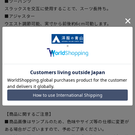
■ツーパンツ
スラックスを交互に使用することで、スーツ長持ち。
■アジャスター
ウエスト調節可能、実寸から前後約6cm可動します。
■パンツ総裏
尻側にも裏地を付けた総裏仕様になっています。補強の為に着
けていますが、透け防止にもなります。
■Plastics Smart
この商品はリサイクル原料を使用し、プラスチック・スマート
に賛同しています。当製品は裏地の糸の一部にECOBLUE®を使
用しています。ECOBLUE®はマテリアルリサイクルにより、ペ
ットボトルを繊維へと再生しています。
【シルエット】《ゆったり》 (当社比)
【商品に関するご注意】
■商品画像はサンプルのため、色味やサイズ等の仕様に変更が
ある場合がございますので、予めご了承ください。