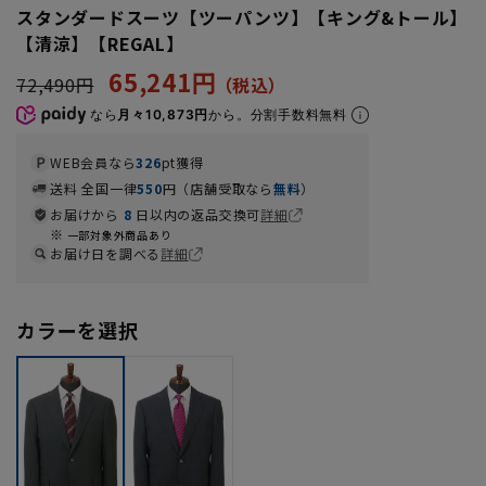
スタンダードスーツ【ツーパンツ】【キング&トール】
【清涼】【REGAL】
65,241円
72,490円
なら
月々10,873円
から。分割手数料無料
WEB会員なら
326
pt獲得
送料 全国一律
550
円（店舗受取なら
無料
）
お届けから
8
日以内の返品交換可
詳細
一部対象外商品あり
お届け日を調べる
詳細
カラーを選択