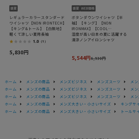
レギュラーカラースタンダード
ボタンダウンワイシャツ【半
ワイシャツ【NON IRONTECH】
袖】【キング】【NON
【キング&トール】【白無地】
IRONMAX】【COOL
軽くて涼しい夏用長袖
TECHNOLOGY】
湿度が高い日本の夏に活躍する
清涼ノンアイロンシャツ
1.0
（1）
5,830円
5,544円
6,930円
ホーム
メンズの商品
メンズビジネス
メンズスーツ
メン
ホーム
メンズの商品
メンズビジネス
メンズスーツ
メン
ホーム
メンズの商品
メンズビジネス
メンズスーツ
メン
ホーム
メンズの商品
メンズ大きい・小さいサイズ
キングサイ
ホーム
メンズの商品
メンズ大きい・小さいサイズ
トールサ