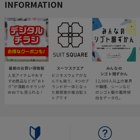
INFORMATION
最新のお買い得情報
スーツスクエア
みんなの
シゴト服ずかん
人気アイテムやおす
ビジネスウェアがな
すめ商品などの“おト
んでも揃う、4つのブ
12,000人以上の業界
ク“が満載のチラシが
ランドが一体となっ
や職種、シーンなど
Webでも見られる！
た新感覚の複合型ス
のシゴト服の着用傾
トアです
向をデータ化。