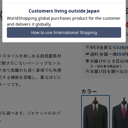
&トール】【
65,
72,490円
なら
月々10,8
WEB会員なら
326
p
送料 全国一律
550
ツスタイルを楽しめる超軽量素材
お届けから
8
日以内
で飽きのこないベーシックなシル
一部対象外商品あり
があり肌離れも良く夏場でも快適
お届け日を調べる
詳
応する機能を搭載し、着るほどに
スーツです。
カラー
方も選べます。ジャケットのみパ
。