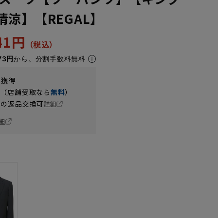
清涼】【REGAL】
241円
73円
から。分割手数料無料
t獲得
円（店舗受取なら
無料
）
の返品交換可
詳細
細