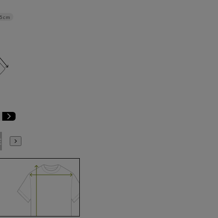
.5cm
E9
BE10
E3
E4
E5
E6
E7
E8
E9
E10
K