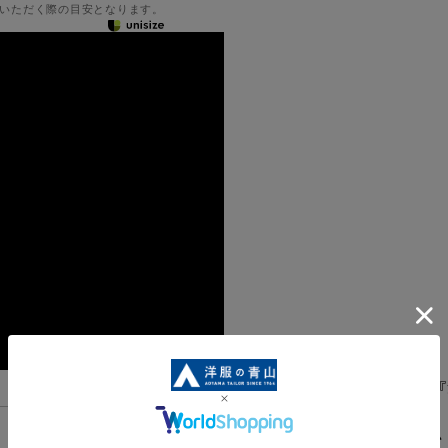
いただく際の目安となります。
炎天下のスーツ着用も『
MRG52103-39
スタンダード
機能一覧