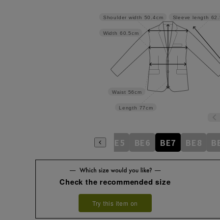
Shoulder width
50.4cm
Sleeve length
62
Width
60.5cm
Waist
56cm
Length
77cm
BE1
BE2
BE3
BE4
BE5
BE6
BE7
BE8
B
Check the recommended size
Try this item on