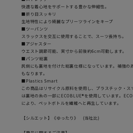
快適な着心地をサポートする豊かな伸縮性。
■折り目スッキリ
生地特性により綺麗なプリーツラインをキープ
■ツーパンツ
スラックスを交互に使用することで、スーツ長持ち。
■アジャスター
ウエスト調節可能、実寸から前後約6cm可動します。
■パンツ総裏
尻側にも裏地を付けた総裏仕様になっています。補強の
もなります。
■Plastics Smart
この商品はリサイクル原料を使用し、プラスチック・ス
は裏地の糸の一部にECOBLUE®を使用しています。EC
により、ペットボトルを繊維へと再生しています。
【シルエット】《ゆったり》 (当社比)
【商品に関するご注意】