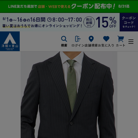
検索
ログイン
店舗検索
お気に入り
カート