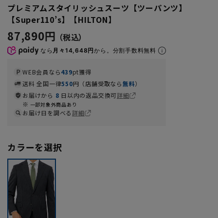
プレミアムスタイリッシュスーツ【ツーパンツ】
【Super110’s】【HILTON】
87,890円
なら
月々14,648円
から。分割手数料無料
WEB会員なら
439
pt獲得
送料 全国一律
550
円（店舗受取なら
無料
）
お届けから
8
日以内の返品交換可
詳細
一部対象外商品あり
お届け日を調べる
詳細
カラーを選択