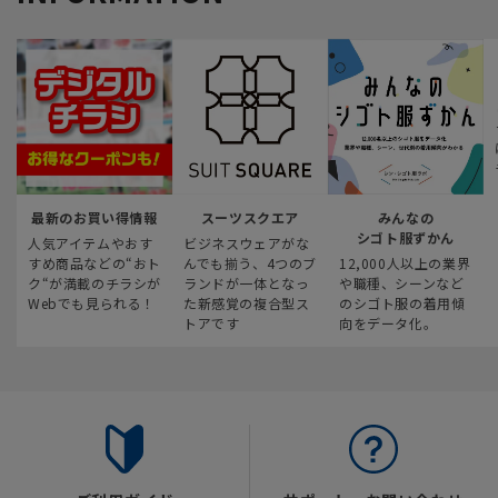
最新のお買い得情報
スーツスクエア
みんなの
シゴト服ずかん
人気アイテムやおす
ビジネスウェアがな
すめ商品などの“おト
んでも揃う、4つのブ
12,000人以上の業界
ク“が満載のチラシが
ランドが一体となっ
や職種、シーンなど
Webでも見られる！
た新感覚の複合型ス
のシゴト服の着用傾
トアです
向をデータ化。