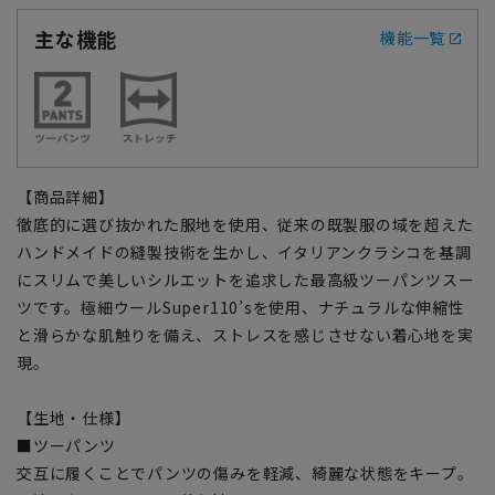
主な機能
機能一覧
【商品詳細】
徹底的に選び抜かれた服地を使用、従来の既製服の域を超えた
ハンドメイドの縫製技術を生かし、イタリアンクラシコを基調
にスリムで美しいシルエットを追求した最高級ツーパンツスー
ツです。極細ウールSuper110’sを使用、ナチュラルな伸縮性
と滑らかな肌触りを備え、ストレスを感じさせない着心地を実
現。
【生地・仕様】
■ツーパンツ
交互に履くことでパンツの傷みを軽減、綺麗な状態をキープ。