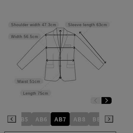
Shoulder width
47.3cm
Sleeve length
63cm
Width
56.5cm
Waist
51cm
Length
75cm
AB4
AB5
AB6
AB7
AB8
BE3
BE4