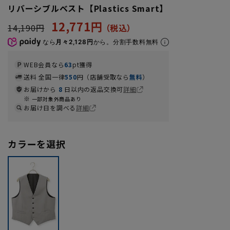
リバーシブルベスト【Plastics Smart】
12,771円
14,190円
なら
月々2,128円
から。分割手数料無料
WEB会員なら
63
pt獲得
送料 全国一律
550
円（店舗受取なら
無料
）
お届けから
8
日以内の返品交換可
詳細
一部対象外商品あり
お届け日を調べる
詳細
カラーを選択