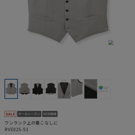
ワンランク上の着こなしに
RVE025-51