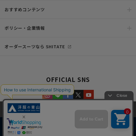
おすすめコンテンツ
ポリシー・企業情報
オーダースーツなら SHITATE
OFFICIAL SNS
当サイトでは、快適な閲覧体験とコンテンツ改善のためにCookieを使用
しています。閲覧を続けることで、Cookieの使用に同意したものとみな
します。詳細については
プライバシーポリシー
をご確認ください。