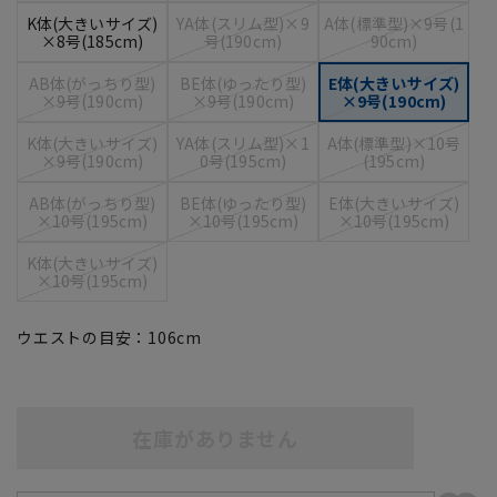
K体(大きいサイズ)
YA体(スリム型)×9
A体(標準型)×9号(1
×8号(185cm)
号(190cm)
90cm)
AB体(がっちり型)
BE体(ゆったり型)
E体(大きいサイズ)
×9号(190cm)
×9号(190cm)
×9号(190cm)
K体(大きいサイズ)
YA体(スリム型)×1
A体(標準型)×10号
×9号(190cm)
0号(195cm)
(195cm)
AB体(がっちり型)
BE体(ゆったり型)
E体(大きいサイズ)
×10号(195cm)
×10号(195cm)
×10号(195cm)
K体(大きいサイズ)
×10号(195cm)
ウエストの目安：
106
cm
在庫がありません