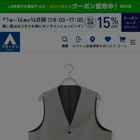
検索
ログイン
店舗検索
お気に入り
カート