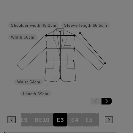
Shoulder width
49.1cm
Sleeve length
56.5cm
Width
60cm
Waist
54cm
Length
69cm
BE8
BE9
BE10
E3
E4
E5
E6
E7
E