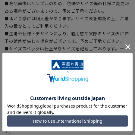
■商品画像はサンプルのため、色味やサイズ等の仕様に変更が
ある場合がございますので、予めご了承ください。
■ゆとり感には個人差があります。サイズ表を確認の上、ご購
入の目安としてご利用ください。
■生地や仕様・デザインにより、着用感や実際のサイズ表に若
干の誤差が生じる場合がございます。予めご了承ください。
■サイズスペックは仕上がりサイズを記載しております。一
部、商品現物におすすめサイズ(ヌードサイズ)を記載している
商品もございます。
■ブラウザやお使いのモニター環境、また撮影時の室内外の光
加減により、実際の商品と掲載画像の色味が異なる場合がござ
います。
■店舗や各モールサイトと商品在庫を共有しております関係
上、ご注文いただいたタイミングにより欠品が発生し、ご注文
を完了できない場合がございます。予めご了承ください。
■お急ぎ発送のご注文につきましても、ご注文のタイミングに
よってはお急ぎ発送サービスを選択できない場合がございま
す。