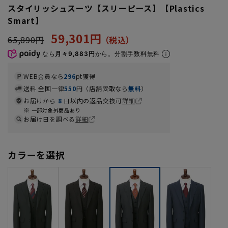
スタイリッシュスーツ【スリーピース】【Plastics
Smart】
59,301円
65,890円
なら
月々9,883円
から。分割手数料無料
WEB会員なら
296
pt獲得
送料 全国一律
550
円（店舗受取なら
無料
）
お届けから
8
日以内の返品交換可
詳細
一部対象外商品あり
お届け日を調べる
詳細
カラーを選択