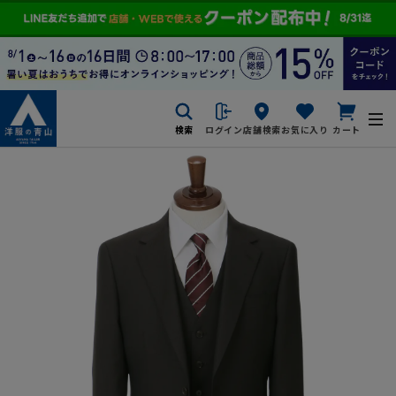
検索
ログイン
店舗検索
お気に入り
カート