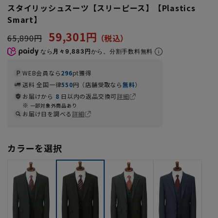
スタイリッシュスーツ【スリーピース】【Plastics
Smart】
59,301円
65,890円
なら
月々9,883円
から。分割手数料無料
WEB会員なら
296
pt獲得
送料 全国一律
550
円（店舗受取なら
無料
）
お届けから
8
日以内の返品交換可
詳細
一部対象外商品あり
お届け日を調べる
詳細
カラーを選択