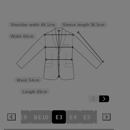
Shoulder width
49.1cm
Sleeve length
56.5cm
Width
60cm
Waist
54cm
Length
69cm
BE8
BE9
BE10
E3
E4
E5
E6
E7
E