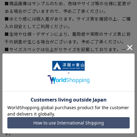
■商品画像はサンプルのため、色味やサイズ等の仕様に変更が
ある場合がございますので、予めご了承ください。
■ゆとり感には個人差があります。サイズ表を確認の上、ご購
入の目安としてご利用ください。
■生地や仕様・デザインにより、着用感や実際のサイズ表に若
干の誤差が生じる場合がございます。予めご了承ください。
■サイズスペックは仕上がりサイズを記載しております。一
部、商品現物におすすめサイズ(ヌードサイズ)を記載している
商品もございます。
■ブラウザやお使いのモニター環境、また撮影時の室内外の光
加減により、実際の商品と掲載画像の色味が異なる場合がござ
います。
■店舗や各モールサイトと商品在庫を共有しております関係
上、ご注文いただいたタイミングにより欠品が発生し、ご注文
を完了できない場合がございます。予めご了承ください。
■お急ぎ発送のご注文につきましても、ご注文のタイミングに
よってはお急ぎ発送サービスを選択できない場合がございま
す。