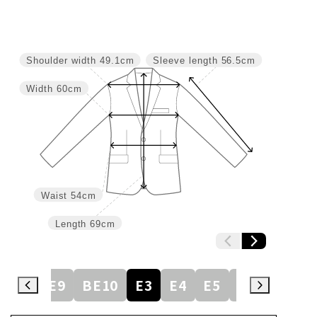
Shoulder width
49.1cm
Sleeve length
56.5cm
Width
60cm
Waist
54cm
Length
69cm
BE8
BE9
BE10
E3
E4
E5
E6
E7
E