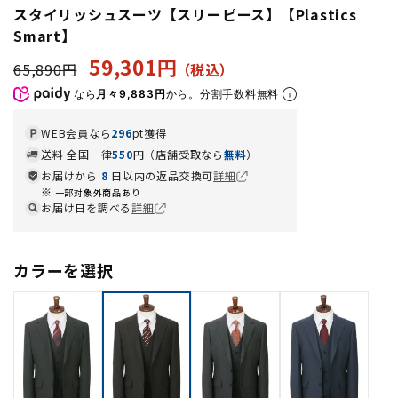
スタイリッシュスーツ【スリーピース】【Plastics
Smart】
59,301円
65,890円
なら
月々9,883円
から。分割手数料無料
WEB会員なら
296
pt獲得
送料 全国一律
550
円（店舗受取なら
無料
）
お届けから
8
日以内の返品交換可
詳細
一部対象外商品あり
お届け日を調べる
詳細
カラーを選択