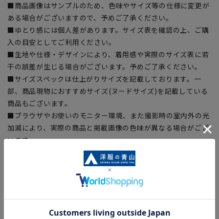
■商品画像はサンプルのため、色味やサイズ等の仕様に変更が
ある場合がございますので、予めご了承ください。
■ゆとり感には個人差があります。サイズ表を確認の上、ご購
入の目安としてご利用ください。
■生地や仕様・デザインにより、着用感や実際のサイズ表に若
干の誤差が生じる場合がございます。予めご了承ください。
■サイズスペックは仕上がりサイズを記載しております。一
部、商品現物におすすめサイズ(ヌードサイズ)を記載している
商品もございます。
■ブラウザやお使いのモニター環境、また撮影時の室内外の光
加減により、実際の商品と掲載画像の色味が異なる場合がござ
います。
■店舗や各モールサイトと商品在庫を共有しております関係
上、ご注文いただいたタイミングにより欠品が発生し、ご注文
を完了できない場合がございます。予めご了承ください。
■お急ぎ発送のご注文につきましても、ご注文のタイミングに
よってはお急ぎ発送サービスを選択できない場合がございま
す。