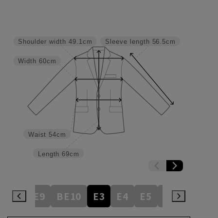
Shoulder width
49.1cm
Sleeve length
56.5cm
Width
60cm
Waist
54cm
Length
69cm
BE8
BE9
BE10
E3
E4
E5
E6
E7
E