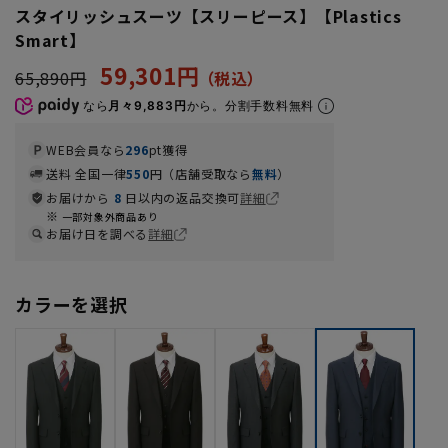
スタイリッシュスーツ【スリーピース】【Plastics
Smart】
59,301円
65,890円
なら
月々9,883円
から。分割手数料無料
WEB会員なら
296
pt獲得
送料 全国一律
550
円（店舗受取なら
無料
）
お届けから
8
日以内の返品交換可
詳細
一部対象外商品あり
お届け日を調べる
詳細
カラーを選択