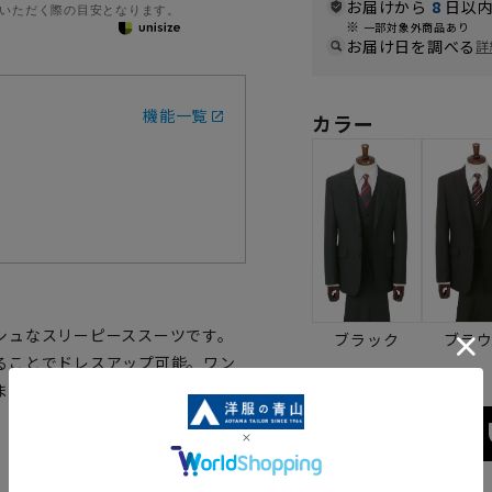
お届けから
8
日以内
いただく際の目安となります。
一部対象外商品あり
お届け日を調べる
詳
機能一覧
カラー
シュなスリーピーススーツです。
ブラック
ブラ
ることでドレスアップ可能。ワン
た『Plastics Smart』キ