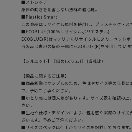
■ストレッチ
身体の動きを阻害しない抜群の着心地。
■Plastics Smart
この商品はリサイクル原料を使用し、プラスチック・ス
■ECOBLUE(100%リサイクルポリエステル)
ECOBLUE(R)はマテリアルリサイクルにより、ペッ
当製品は裏地の糸の一部にECOBLUE(R)を使用していま
【シルエット】《細め(スリム)》 (当社比)
【商品に関するご注意】
■商品画像はサンプルのため、色味やサイズ等の仕様に
で、予めご了承ください。
■ゆとり感には個人差があります。サイズ表を確認の上
さい。
■生地や仕様・デザインにより、着用感や実際のサイズ
ざいます。予めご了承ください。
■サイズスペックは仕上がりサイズを記載しております