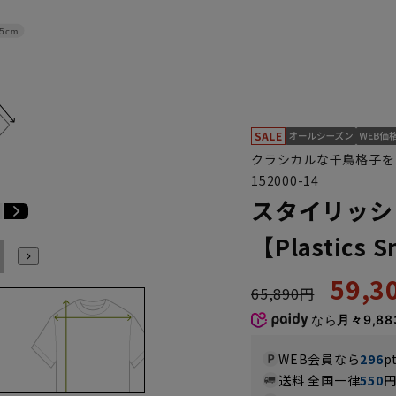
.5cm
クラシカルな千鳥格子を
152000-14
スタイリッシ
【Plastics 
E6
E7
E8
E9
E10
K4
K5
K6
K7
K8
K9
59,
65,890円
なら
月々9,88
WEB会員なら
296
p
送料 全国一律
550