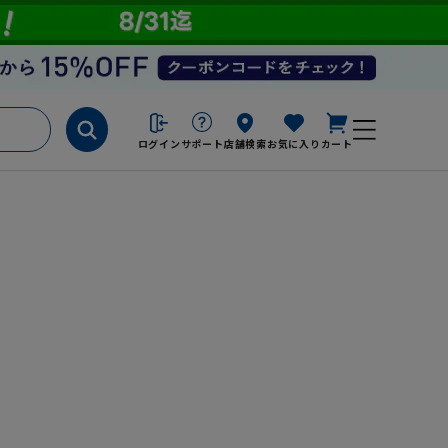
ログイン
サポート
店舗検索
お気に入り
カート