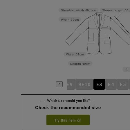
Shoulder width
49.1cm
Sleeve length
56
Width
60cm
Waist
54cm
Length
69cm
BE5
BE6
BE7
BE8
BE9
BE10
E3
E4
E5
Check the recommended size
Try this item on