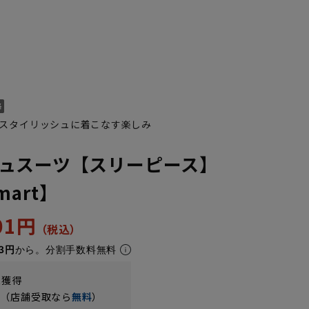
スタイリッシュに着こなす楽しみ
ュスーツ【スリーピース】
Smart】
K10
YA1
YA2
YA4
YA5
YA6
YA7
AB10
Y
301円
3円
から。分割手数料無料
t獲得
円（店舗受取なら
無料
）