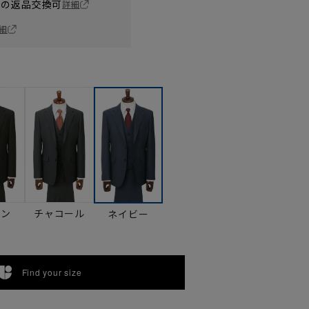
の返品交換可
詳細
細
ウン
チャコール
ネイビー
Find your size