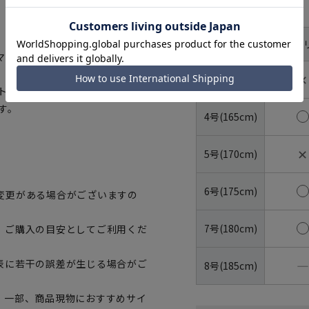
サイズ
体型
YA体(ス
号数（身長）
マートに賛同しています。
✕
3号(160cm)
トボトルを繊維へと再生しています。
す。
4号(165cm)
✕
5号(170cm)
6号(175cm)
変更がある場合がございますの
7号(180cm)
、ご購入の目安としてご利用くだ
―
表に若干の誤差が生じる場合がご
8号(185cm)
。一部、商品現物におすすめサイ