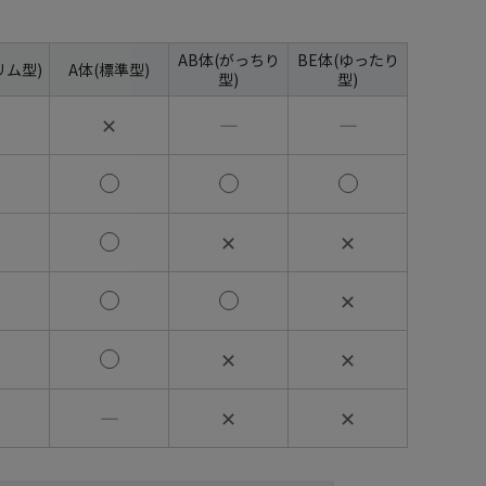
AB体(がっちり
BE体(ゆったり
リム型)
A体(標準型)
型)
型)
✕
―
―
✕
✕
✕
✕
✕
―
✕
✕