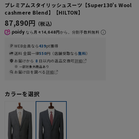
プレミアムスタイリッシュスーツ【Super130’s Wool
cashmere Blend】【HILTON】
87,890円
なら
月々14,648円
から。分割手数料無料
WEB会員なら
439
pt獲得
送料 全国一律
550
円（店舗受取なら
無料
）
お届けから
8
日以内の返品交換可
詳細
一部対象外商品あり
お届け日を調べる
詳細
カラーを選択