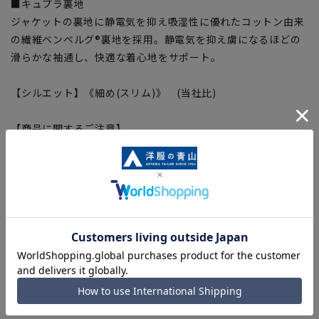
■キュプラ裏地
ジャケットの裏地に静電気を抑え吸湿性に優れたコットン由来
の繊維ベンベルグ®裏地を採用。静電気を抑え虜になるほどの
滑らかな袖通し、快適な着心地をサポート。
【シルエット】《細め(スリム)》 (当社比)
【商品に関するご注意】
■商品画像はサンプルのため、色味やサイズ等の仕様に変更が
ある場合がございますので、予めご了承ください。
■ゆとり感には個人差があります。サイズ表を確認の上、ご購
入の目安としてご利用ください。
■生地や仕様・デザインにより、着用感や実際のサイズ表に若
干の誤差が生じる場合がございます。予めご了承ください。
■サイズスペックは仕上がりサイズを記載しております。一
部、商品現物におすすめサイズ(ヌードサイズ)を記載している
商品もございます。
■ブラウザやお使いのモニター環境、また撮影時の室内外の光