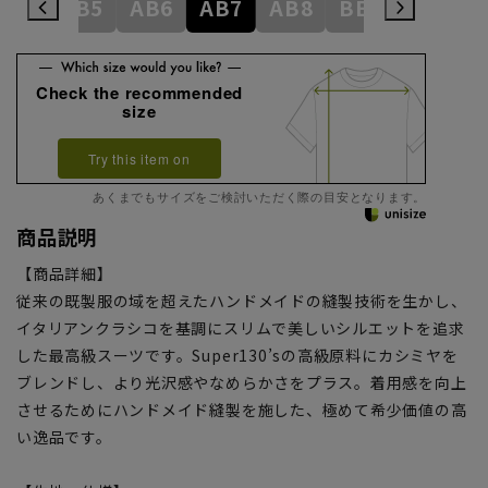
AB4
AB5
AB6
AB7
AB8
BE3
BE4
Check the recommended
size
Try this item on
あくまでもサイズをご検討いただく際の目安となります。
商品説明
【商品詳細】
従来の既製服の域を超えたハンドメイドの縫製技術を生かし、
イタリアンクラシコを基調にスリムで美しいシルエットを追求
した最高級スーツです。Super130’sの高級原料にカシミヤを
ブレンドし、より光沢感やなめらかさをプラス。着用感を向上
させるためにハンドメイド縫製を施した、極めて希少価値の高
い逸品です。