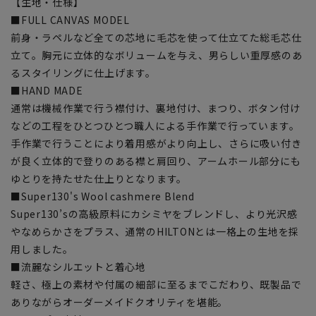
【生地・仕様】
■FULL CANVAS MODEL
前身・ラペルなど全ての芯地に毛芯を使って仕立てた総毛芯仕
立て。胸元に立体的なボリュームを与え、男らしい重厚感のあ
るスタイリングに仕上げます。
■HAND MADE
通常は機械作業で行う襟付け、裏地付け、まつり、ボタン付け
などの工程をひとつひとつ職人による手作業で行っています。
手作業で行うことにより着用感がより向上し、さらに吸い付き
が良く立体的で登りのある襟と肩回り、アームホール部分にも
ゆとりを持たせた仕上りとなります。
■Super130's Wool cashmere Blend
Super130’sの高級原料にカシミヤをブレンドし、より光沢感
やなめらかさをプラス、通常のHILTONとは一格上の生地を採
用しました。
■流麗なシルエットと着心地
軽さ、極上の素材や付属の細部に至るまでこだわり、既製品で
ありながらオーダーメイドクオリティを堪能。