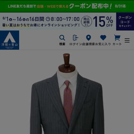
検索
ログイン
店舗検索
お気に入り
カート