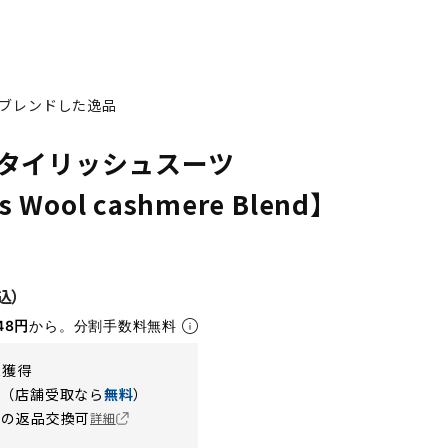
ブレンドした逸品
タイリッシュスーツ
s Wool cashmere Blend】
YA7
YA8
48円
から。分割手数料無料
t獲得
円（店舗受取なら
無料
）
の返品交換可
詳細