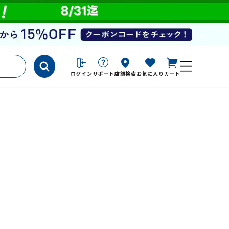
ログイン
サポート
店舗検索
お気に入り
カート