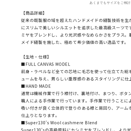
あくまでもサイズをご検討
【商品詳細】
従来の既製服の域を超えたハンドメイドの縫製技術を生
にスリムで美しいシルエットを追求した最高級スーツです。S
ミヤをブレンドし、より光沢感やなめらかさをプラス。
メイド縫製を施した、極めて希少価値の高い逸品です。
【生地・仕様】
■FULL CANVAS MODEL
前身・ラペルなど全ての芯地に毛芯を使って仕立てた総
ュームを与え、男らしい重厚感のあるスタイリングに仕
■HAND MADE
通常は機械作業で行う襟付け、裏地付け、まつり、ボタ
職人による手作業で行っています。手作業で行うことに
吸い付きが良く立体的で登りのある襟と肩回り、アーム
仕上りとなります。
■Super130's Wool cashmere Blend
Super130’sの高級原料にカシミヤをブレンドし、よ