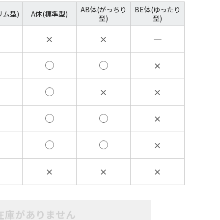
AB体(がっちり
BE体(ゆったり
リム型)
A体(標準型)
型)
型)
✕
✕
―
✕
✕
✕
✕
✕
✕
✕
✕
在庫がありません