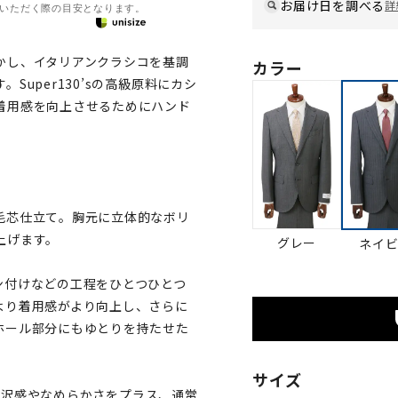
お届け日を調べる
詳
いただく際の目安となります。
かし、イタリアンクラシコを基調
カラー
uper130’sの高級原料にカシ
着用感を向上させるためにハンド
毛芯仕立て。胸元に立体的なボリ
上げます。
グレー
ネイ
ン付けなどの工程をひとつひとつ
より着用感がより向上し、さらに
ホール部分にもゆとりを持たせた
サイズ
り光沢感やなめらかさをプラス、通常