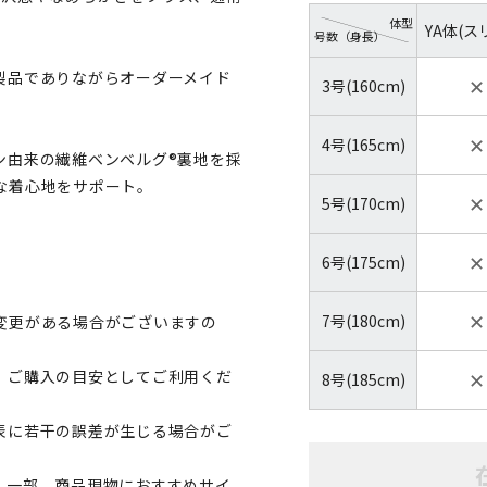
体型
YA体(ス
号数（身長）
製品でありながらオーダーメイド
✕
3号(160cm)
✕
4号(165cm)
ン由来の繊維ベンベルグ®裏地を採
な着心地をサポート。
✕
5号(170cm)
✕
6号(175cm)
✕
7号(180cm)
変更がある場合がございますの
✕
、ご購入の目安としてご利用くだ
8号(185cm)
表に若干の誤差が生じる場合がご
。一部、商品現物におすすめサイ