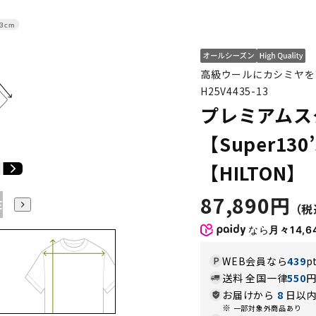
3cm
高級ウールにカシミヤを
H25V4435-13
プレミアムス
【Super130’
【HILTON】
87,890円
E3
BE4
BE5
BE6
BE7
BE8
YA4
YA5
YA6
なら
月々14,6
WEB会員なら
439
p
送料 全国一律
550
お届けから
8
日以内
一部対象外商品あり