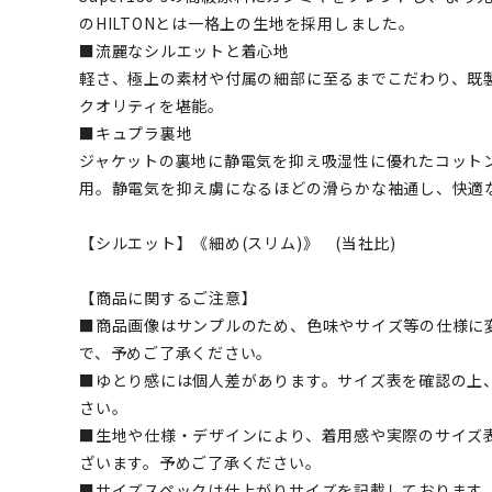
のHILTONとは一格上の生地を採用しました。
■流麗なシルエットと着心地
軽さ、極上の素材や付属の細部に至るまでこだわり、既
クオリティを堪能。
■キュプラ裏地
ジャケットの裏地に静電気を抑え吸湿性に優れたコット
用。静電気を抑え虜になるほどの滑らかな袖通し、快適
【シルエット】《細め(スリム)》 (当社比)
【商品に関するご注意】
■商品画像はサンプルのため、色味やサイズ等の仕様に
で、予めご了承ください。
■ゆとり感には個人差があります。サイズ表を確認の上
さい。
■生地や仕様・デザインにより、着用感や実際のサイズ
ざいます。予めご了承ください。
■サイズスペックは仕上がりサイズを記載しております